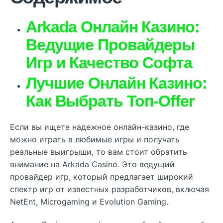
Arkada Онлайн Казино:
Ведущие Провайдеры
Игр и Качество Софта
Лучшие Онлайн Казино:
Как Выбрать Топ-Оffer
Если вы ищете надежное онлайн-казино, где
можно играть в любимые игры и получать
реальные выигрыши, то вам стоит обратить
внимание на Arkada Casino. Это ведущий
провайдер игр, который предлагает широкий
спектр игр от известных разработчиков, включая
NetEnt, Microgaming и Evolution Gaming.