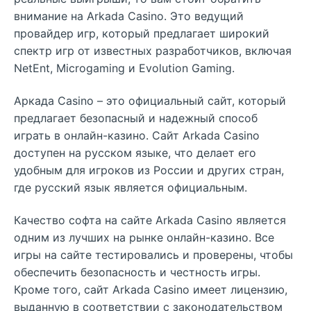
внимание на Arkada Casino. Это ведущий
провайдер игр, который предлагает широкий
спектр игр от известных разработчиков, включая
NetEnt, Microgaming и Evolution Gaming.
Аркада Casino – это официальный сайт, который
предлагает безопасный и надежный способ
играть в онлайн-казино. Сайт Arkada Casino
доступен на русском языке, что делает его
удобным для игроков из России и других стран,
где русский язык является официальным.
Качество софта на сайте Arkada Casino является
одним из лучших на рынке онлайн-казино. Все
игры на сайте тестировались и проверены, чтобы
обеспечить безопасность и честность игры.
Кроме того, сайт Arkada Casino имеет лицензию,
выданную в соответствии с законодательством