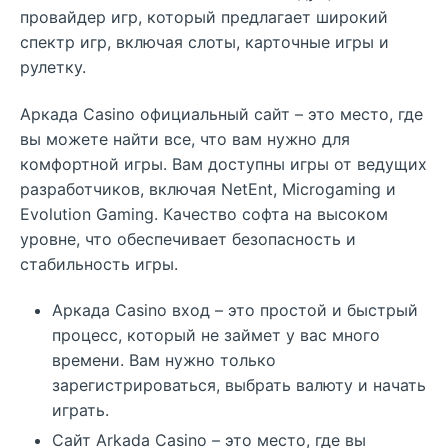
провайдер игр, который предлагает широкий
спектр игр, включая слоты, карточные игры и
рулетку.
Аркада Casino официальный сайт – это место, где
вы можете найти все, что вам нужно для
комфортной игры. Вам доступны игры от ведущих
разработчиков, включая NetEnt, Microgaming и
Evolution Gaming. Качество софта на высоком
уровне, что обеспечивает безопасность и
стабильность игры.
Аркада Casino вход – это простой и быстрый
процесс, который не займет у вас много
времени. Вам нужно только
зарегистрироваться, выбрать валюту и начать
играть.
Сайт Arkada Casino – это место, где вы