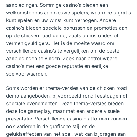
aanbiedingen. Sommige casino’s bieden een
welkomstbonus aan nieuwe spelers, waarmee u gratis
kunt spelen en uw winst kunt verhogen. Andere
casino’s bieden speciale bonussen en promoties aan
op de chicken road demo, zoals bonusrondes of
vermenigvuldigers. Het is de moeite waard om
verschillende casino’s te vergelijken om de beste
aanbiedingen te vinden. Zoek naar betrouwbare
casino’s met een goede reputatie en eerlijke
spelvoorwaarden.
Soms worden er thema-versies van de chicken road
demo aangeboden, bijvoorbeeld rond feestdagen of
speciale evenementen. Deze thema-versies bieden
dezelfde gameplay, maar met een andere visuele
presentatie. Verschillende casino platformen kunnen
ook variëren in de grafische stijl en de
geluidseffecten van het spel, wat kan bijdragen aan