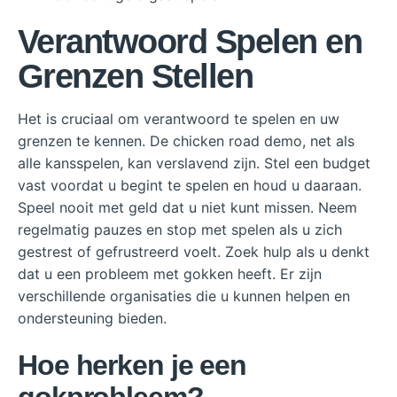
Verantwoord Spelen en
Grenzen Stellen
Het is cruciaal om verantwoord te spelen en uw
grenzen te kennen. De chicken road demo, net als
alle kansspelen, kan verslavend zijn. Stel een budget
vast voordat u begint te spelen en houd u daaraan.
Speel nooit met geld dat u niet kunt missen. Neem
regelmatig pauzes en stop met spelen als u zich
gestrest of gefrustreerd voelt. Zoek hulp als u denkt
dat u een probleem met gokken heeft. Er zijn
verschillende organisaties die u kunnen helpen en
ondersteuning bieden.
Hoe herken je een
gokprobleem?