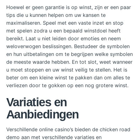
Hoewel er geen garantie is op winst, zijn er een paar
tips die u kunnen helpen om uw kansen te
maximaliseren. Speel met een vaste inzet en stop
met spelen zodra u een bepaald winstdoel heeft
bereikt. Laat u niet leiden door emoties en neem
weloverwogen beslissingen. Bestudeer de symbolen
en hun uitbetalingen om te begrijpen welke symbolen
de meeste waarde hebben. En tot slot, weet wanneer
u moet stoppen en uw winst veilig te stellen. Het is
beter om een kleine winst te pakken dan om alles te
verliezen door te gokken op een nog grotere winst.
Variaties en
Aanbiedingen
Verschillende online casino’s bieden de chicken road
demo aan met verschillende variaties en