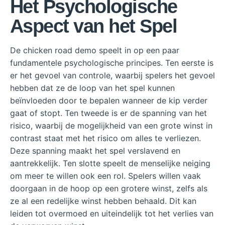
Het Psychologische
Aspect van het Spel
De chicken road demo speelt in op een paar
fundamentele psychologische principes. Ten eerste is
er het gevoel van controle, waarbij spelers het gevoel
hebben dat ze de loop van het spel kunnen
beïnvloeden door te bepalen wanneer de kip verder
gaat of stopt. Ten tweede is er de spanning van het
risico, waarbij de mogelijkheid van een grote winst in
contrast staat met het risico om alles te verliezen.
Deze spanning maakt het spel verslavend en
aantrekkelijk. Ten slotte speelt de menselijke neiging
om meer te willen ook een rol. Spelers willen vaak
doorgaan in de hoop op een grotere winst, zelfs als
ze al een redelijke winst hebben behaald. Dit kan
leiden tot overmoed en uiteindelijk tot het verlies van