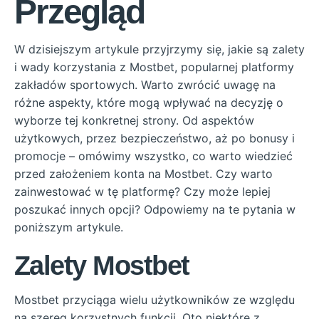
Przegląd
W dzisiejszym artykule przyjrzymy się, jakie są zalety
i wady korzystania z Mostbet, popularnej platformy
zakładów sportowych. Warto zwrócić uwagę na
różne aspekty, które mogą wpływać na decyzję o
wyborze tej konkretnej strony. Od aspektów
użytkowych, przez bezpieczeństwo, aż po bonusy i
promocje – omówimy wszystko, co warto wiedzieć
przed założeniem konta na Mostbet. Czy warto
zainwestować w tę platformę? Czy może lepiej
poszukać innych opcji? Odpowiemy na te pytania w
poniższym artykule.
Zalety Mostbet
Mostbet przyciąga wielu użytkowników ze względu
na szereg korzystnych funkcji. Oto niektóre z