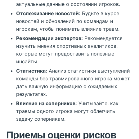
актуальные данные о состоянии игроков.
Отслеживание новостей:
Будьте в курсе
новостей и обновлений по командам и
игрокам, чтобы понимать влияние травм.
Рекомендации экспертов:
Рекомендуется
изучить мнения спортивных аналитиков,
которые могут предоставить полезные
инсайты.
Статистика:
Анализ статистики выступлений
команды без травмированного игрока может
дать важную информацию о ожидаемых
результатах.
Влияние на соперников:
Учитывайте, как
травмы одного игрока могут облегчить
задачу соперникам.
Приемы оценки рисков