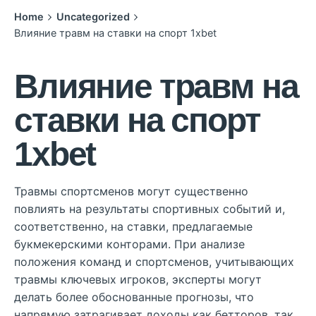
Home
Uncategorized
Влияние травм на ставки на спорт 1xbet
Влияние травм на
ставки на спорт
1xbet
Травмы спортсменов могут существенно
повлиять на результаты спортивных событий и,
соответственно, на ставки, предлагаемые
букмекерскими конторами. При анализе
положения команд и спортсменов, учитывающих
травмы ключевых игроков, эксперты могут
делать более обоснованные прогнозы, что
напрямую затрагивает доходы как бетторов, так