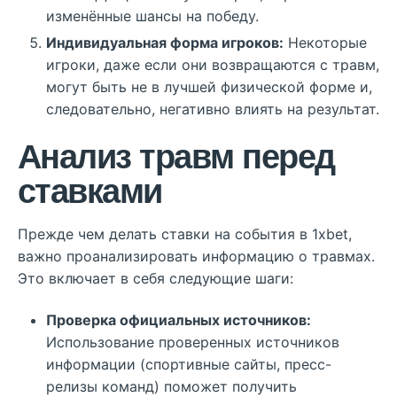
изменённые шансы на победу.
Индивидуальная форма игроков:
Некоторые
игроки, даже если они возвращаются с травм,
могут быть не в лучшей физической форме и,
следовательно, негативно влиять на результат.
Анализ травм перед
ставками
Прежде чем делать ставки на события в 1xbet,
важно проанализировать информацию о травмах.
Это включает в себя следующие шаги:
Проверка официальных источников:
Использование проверенных источников
информации (спортивные сайты, пресс-
релизы команд) поможет получить