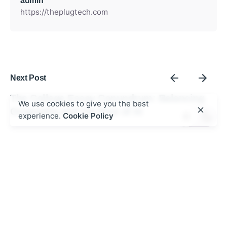
admin
https://theplugtech.com
Next Post
The College Essay Conundrum: Balancing
We use cookies to give you the best
Originality and the Rise of AI
experience.
Cookie Policy
Posted by
Recent Posts
admin
August 6, 2026
2 min read
Winbet ການພະນັນກິລາທີ່ມີຄວາມ
ຮັບຜິດຊອບ