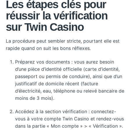
Les étapes clés pour
réussir la vérification
sur Twin Casino
La procédure peut sembler stricte, pourtant elle est
rapide quand on suit les bons réflexes.
Préparez vos documents : vous aurez besoin
d’une pièce d’identité officielle (carte d’identité,
passeport ou permis de conduire), ainsi que d’un
justificatif de domicile récent (facture
d’électricité, eau, téléphone ou relevé bancaire de
moins de 3 mois).
Accédez à la section vérification : connectez-
vous à votre compte Twin Casino et rendez-vous
dans la partie « Mon compte » > « Vérification ».