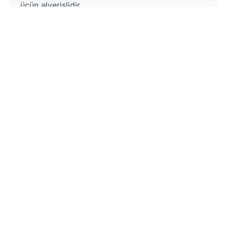
üçün əlverişlidir.
Uncategorized
Read More
California
D Plug Software Inc.
Coming Soon
Florida
D Plug Software Inc.
200 S Biscayne Blvd
Miami, FL
33131