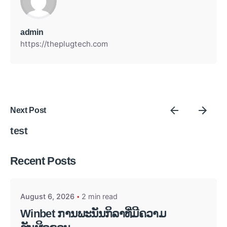
admin
https://theplugtech.com
Next Post
test
Posted by
Recent Posts
admin
August 6, 2026
2 min read
Winbet ການພະນັນກິລາທີ່ມີຄວາມ