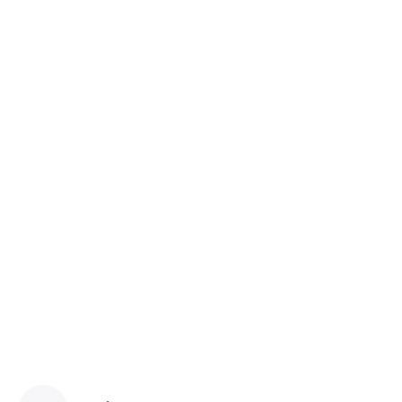
Skip
to
content