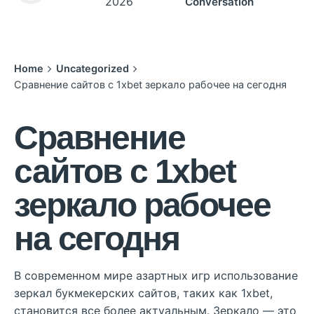
2026
Conversation
Home
Uncategorized
Сравнение сайтов с 1xbet зеркало рабочее на сегодня
Сравнение
сайтов с 1xbet
зеркало рабочее
на сегодня
В современном мире азартных игр использование
зеркал букмекерских сайтов, таких как 1xbet,
становится все более актуальным. Зеркало — это