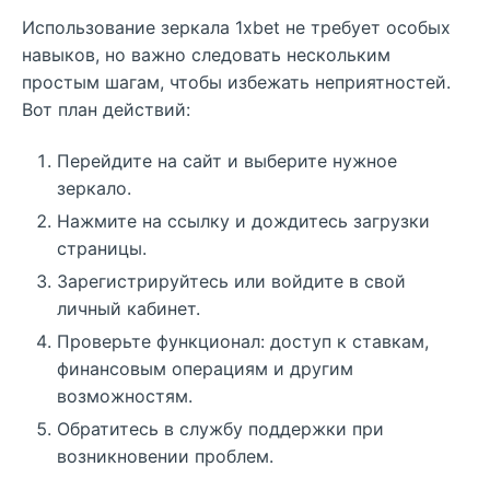
Использование зеркала 1xbet не требует особых
навыков, но важно следовать нескольким
простым шагам, чтобы избежать неприятностей.
Вот план действий:
Перейдите на сайт и выберите нужное
зеркало.
Нажмите на ссылку и дождитесь загрузки
страницы.
Зарегистрируйтесь или войдите в свой
личный кабинет.
Проверьте функционал: доступ к ставкам,
финансовым операциям и другим
возможностям.
Обратитесь в службу поддержки при
возникновении проблем.