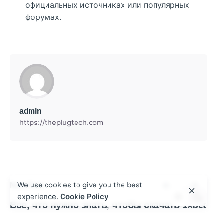
официальных источниках или популярных
форумах.
admin
https://theplugtech.com
We use cookies to give you the best
Next Post
experience.
Cookie Policy
Все, что нужно знать, чтобы скачать 1xbet