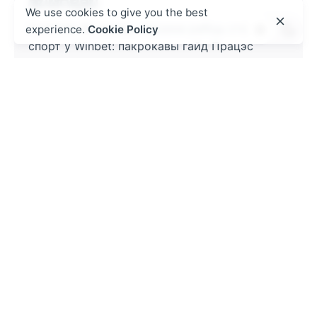
ຮັບຜິດຊອບ
We use cookies to give you the best
Contents Як пачаць адказна рабіць стаўкі на
experience.
Cookie Policy
спорт у Winbet: пакрокавы гайд Працэс
верыфікацыі асобы і дакументы Плацежныя
метады: што трэба ведаць Бонусы і...
Uncategorized
Read More
Posted by
admin
August 6, 2026
9 min read
Registrierung auf NV Casino vom
Mobilgerät vs Desktop
Inhalt Registrierung auf dem Desktop: Schritt für