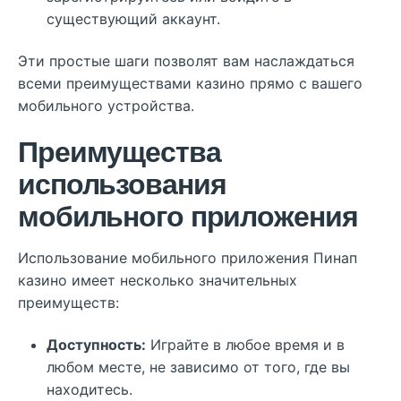
существующий аккаунт.
Эти простые шаги позволят вам наслаждаться
всеми преимуществами казино прямо с вашего
мобильного устройства.
Преимущества
использования
мобильного приложения
Использование мобильного приложения Пинап
казино имеет несколько значительных
преимуществ:
Доступность:
Играйте в любое время и в
любом месте, не зависимо от того, где вы
находитесь.