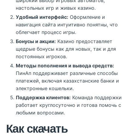
широкий выбор игровых автоматов,
настольных игр и живых казино.
Удобный интерфейс:
Оформление и
навигация сайта интуитивно понятны, что
облегчает процесс игры.
Бонусы и акции:
Казино предоставляет
щедрые бонусы как для новых, так и для
постоянных игроков.
Методы пополнения и вывода средств:
ПинАп поддерживает различные способы
платежей, включая казахстанские банки и
электронные кошельки.
Поддержка клиентов:
Команда поддержки
работает круглосуточно и готова помочь с
любыми вопросами.
Как скачать