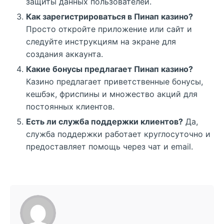
защиты данных пользователей.
Как зарегистрироваться в Пинап казино?
Просто откройте приложение или сайт и
следуйте инструкциям на экране для
создания аккаунта.
Какие бонусы предлагает Пинап казино?
Казино предлагает приветственные бонусы,
кешбэк, фриспины и множество акций для
постоянных клиентов.
Есть ли служба поддержки клиентов?
Да,
служба поддержки работает круглосуточно и
предоставляет помощь через чат и email.