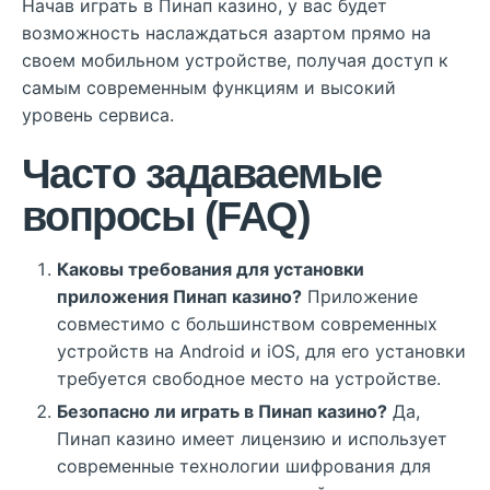
Начав играть в Пинап казино, у вас будет
возможность наслаждаться азартом прямо на
своем мобильном устройстве, получая доступ к
самым современным функциям и высокий
уровень сервиса.
Часто задаваемые
вопросы (FAQ)
Каковы требования для установки
приложения Пинап казино?
Приложение
совместимо с большинством современных
устройств на Android и iOS, для его установки
требуется свободное место на устройстве.
Безопасно ли играть в Пинап казино?
Да,
Пинап казино имеет лицензию и использует
современные технологии шифрования для