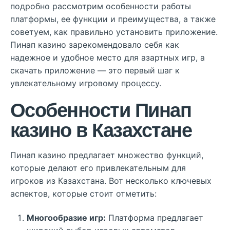
подробно рассмотрим особенности работы
платформы, ее функции и преимущества, а также
советуем, как правильно установить приложение.
Пинап казино зарекомендовало себя как
надежное и удобное место для азартных игр, а
скачать приложение — это первый шаг к
увлекательному игровому процессу.
Особенности Пинап
казино в Казахстане
Пинап казино предлагает множество функций,
которые делают его привлекательным для
игроков из Казахстана. Вот несколько ключевых
аспектов, которые стоит отметить:
Многообразие игр:
Платформа предлагает