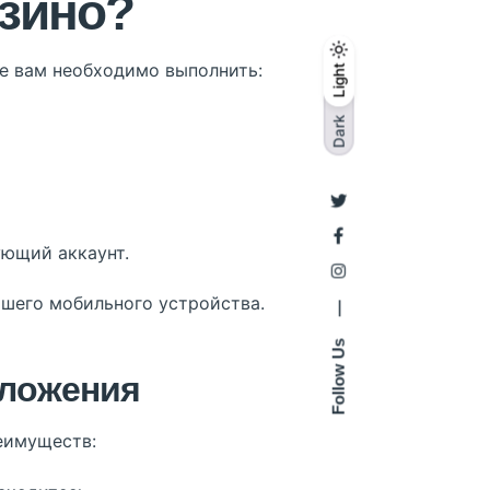
азино?
е вам необходимо выполнить:
Light
Light
Dark
Dark
ующий аккаунт.
шего мобильного устройства.
—
Follow Us
иложения
еимуществ: