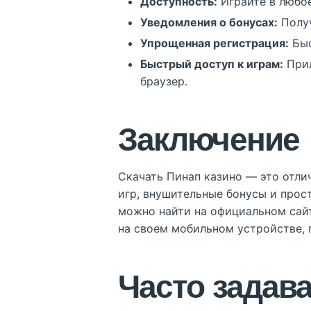
Доступность:
Играйте в любое
Уведомления о бонусах:
Получ
Упрощенная регистрация:
Быс
Быстрый доступ к играм:
Прил
браузер.
Заключение
Скачать Пинап казино — это отли
игр, внушительные бонусы и прос
можно найти на официальном сайт
на своем мобильном устройстве, 
Часто задав