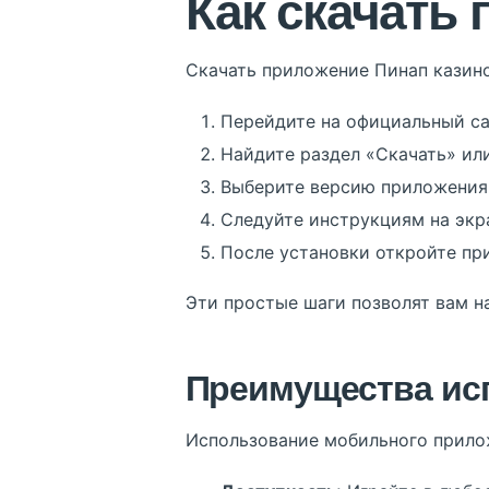
Как скачать
Скачать приложение Пинап казино
Перейдите на официальный са
Найдите раздел «Скачать» ил
Выберите версию приложения 
Следуйте инструкциям на экр
После установки откройте пр
Эти простые шаги позволят вам н
Преимущества ис
Использование мобильного прило