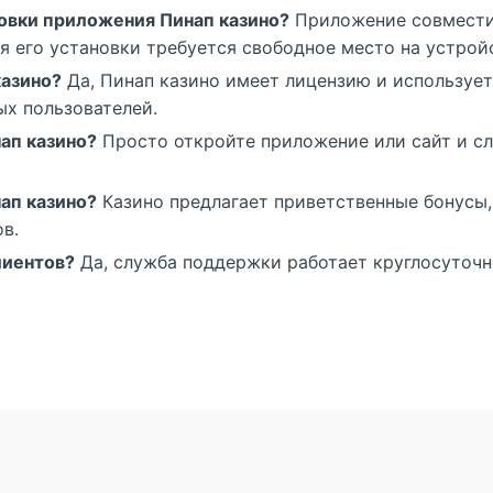
овки приложения Пинап казино?
Приложение совмести
ля его установки требуется свободное место на устрой
казино?
Да, Пинап казино имеет лицензию и используе
х пользователей.
ап казино?
Просто откройте приложение или сайт и сл
ап казино?
Казино предлагает приветственные бонусы,
в.
лиентов?
Да, служба поддержки работает круглосуточн