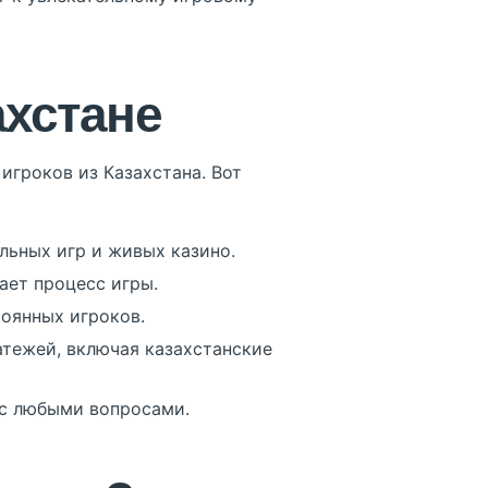
ахстане
игроков из Казахстана. Вот
ьных игр и живых казино.
ает процесс игры.
тоянных игроков.
тежей, включая казахстанские
 с любыми вопросами.