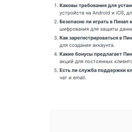
Каковы требования для устан
устройств на Android и iOS, д
Безопасно ли играть в Пинап 
шифрования для защиты данны
Как зарегистрироваться в Пин
для создания аккаунта.
Какие бонусы предлагает Пин
акций для постоянных клиенто
Есть ли служба поддержки к
чат и email.