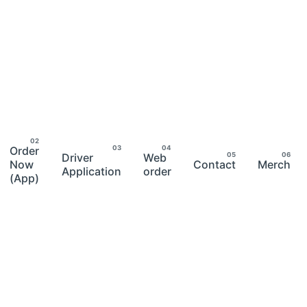
Order
Driver
Web
Now
Contact
Merch
Application
order
(App)