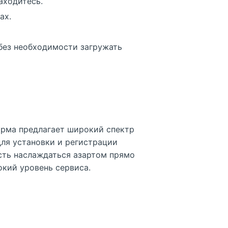
аходитесь.
ах.
без необходимости загружать
орма предлагает широкий спектр
ля установки и регистрации
ость наслаждаться азартом прямо
кий уровень сервиса.