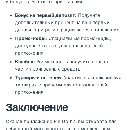
и бонусов. Вот некоторые из них:
Бонус на первый депозит:
Получите
дополнительный процент на ваш первый
депозит при регистрации через приложение.
Промо-коды:
Специальные промо-коды,
доступные только для пользователей
приложения.
Кэшбек:
Возможность получить возврат
части проигранных средств.
Турниры и лотереи:
Участие в эксклюзивных
турнирах с призами для пользователей
приложения.
Заключение
Скачав приложение Pin Up KZ, вы откроете для
себя новый мир азартных игр с множеством