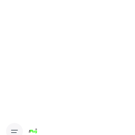
Skip
to
content