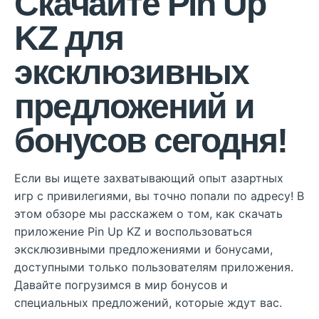
Скачайте Pin Up
KZ для
эксклюзивных
предложений и
бонусов сегодня!
Если вы ищете захватывающий опыт азартных
игр с привилегиями, вы точно попали по адресу! В
этом обзоре мы расскажем о том, как скачать
приложение Pin Up KZ и воспользоваться
эксклюзивными предложениями и бонусами,
доступными только пользователям приложения.
Давайте погрузимся в мир бонусов и
специальных предложений, которые ждут вас.