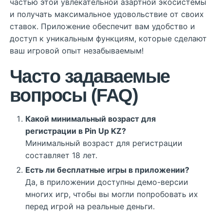
частью этой увлекательной азартной экосистемы
и получать максимальное удовольствие от своих
ставок. Приложение обеспечит вам удобство и
доступ к уникальным функциям, которые сделают
ваш игровой опыт незабываемым!
Часто задаваемые
вопросы (FAQ)
Какой минимальный возраст для
регистрации в Pin Up KZ?
Минимальный возраст для регистрации
составляет 18 лет.
Есть ли бесплатные игры в приложении?
Да, в приложении доступны демо-версии
многих игр, чтобы вы могли попробовать их
перед игрой на реальные деньги.