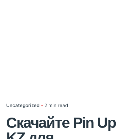
Uncategorized
2 min read
Скачайте Pin Up
KZ для