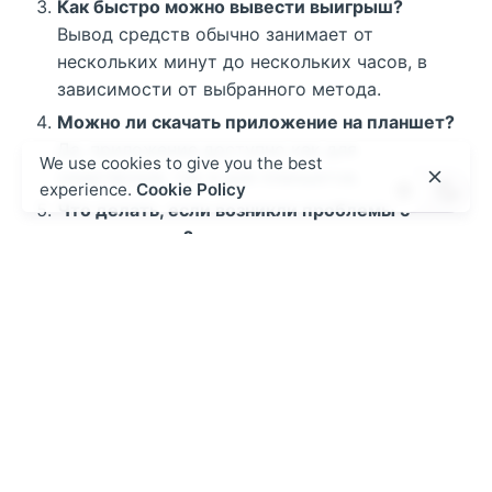
Как быстро можно вывести выигрыш?
Вывод средств обычно занимает от
нескольких минут до нескольких часов, в
зависимости от выбранного метода.
Можно ли скачать приложение на планшет?
Да, приложение доступно как для
We use cookies to give you the best
смартфонов, так и для планшетов.
experience.
Cookie Policy
Что делать, если возникли проблемы с
приложением?
Вы можете обратиться в службу поддержки
через приложение или на официальном сайте
для решения любых вопросов.