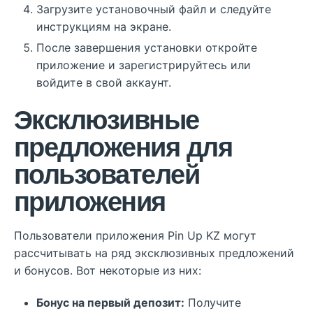
Загрузите установочный файл и следуйте
инструкциям на экране.
После завершения установки откройте
приложение и зарегистрируйтесь или
войдите в свой аккаунт.
Эксклюзивные
предложения для
пользователей
приложения
Пользователи приложения Pin Up KZ могут
рассчитывать на ряд эксклюзивных предложений
и бонусов. Вот некоторые из них:
Бонус на первый депозит:
Получите