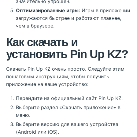
значительно упрощен.
Оптимизированные игры:
Игры в приложении
загружаются быстрее и работают плавнее,
чем в браузере.
Как скачать и
установить Pin Up KZ?
Скачать Pin Up KZ очень просто. Следуйте этим
пошаговым инструкциям, чтобы получить
приложение на ваше устройство:
Перейдите на официальный сайт Pin Up KZ.
Выберите раздел «Скачать приложение» в
меню.
Выберите версию для вашего устройства
(Android или iOS).