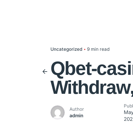
Uncategorized
9 min read
Qbet-casi
Withdraw
Pub
Author
May
admin
202