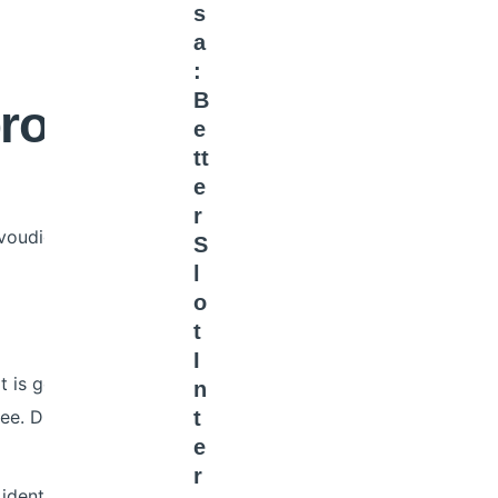
s
a
:
B
procedure en
e
tt
e
r
oudig. Hier zijn de concrete
S
l
o
t
I
 is gecontroleerd.
n
e. Dit duurt meestal nog enkele
t
e
r
dentiteitsbewijs (paspoort of