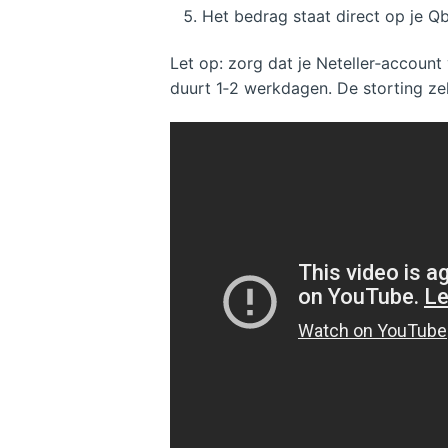
Het bedrag staat direct op je Q
Let op: zorg dat je Neteller‑account
duurt 1‑2 werkdagen. De storting zelf