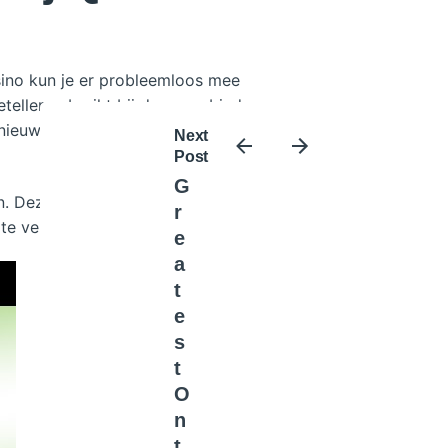
asino kun je er probleemloos mee
teller gebruikt bij deze aanbieder,
ieuwe speler bent of al ervaring
Next
Post
G
. Deze code geeft je een
r
te vergroten.
e
a
t
e
s
t
O
n
t