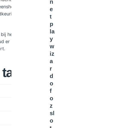
n
reenshot van je Neteller‑account om
e
dkeuring blijven verdere opnames
t
p
la
bij het omzetten naar je bank), maar
y
ud er rekening mee dat je bij qbet-
w
rt.
iz
a
 tabel
r
d
o
f
o
z
sl
o