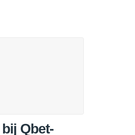
 bij Qbet-