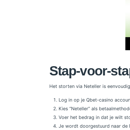
Stap‑voor‑sta
Het storten via Neteller is eenvoudi
Log in op je Qbet-casino accoun
Kies “Neteller” als betaalmethod
Voer het bedrag in dat je wilt s
Je wordt doorgestuurd naar de N