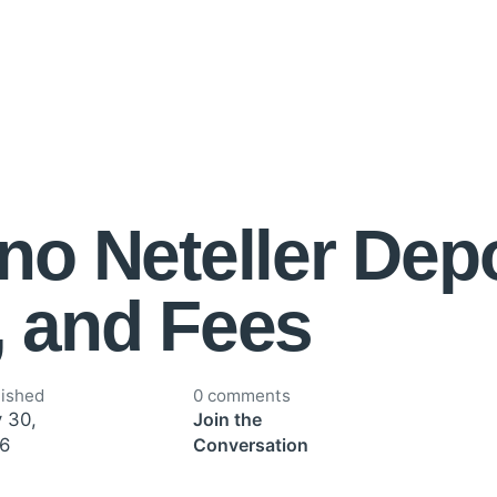
no Neteller Depo
, and Fees
lished
0 comments
 30,
Join the
6
Conversation