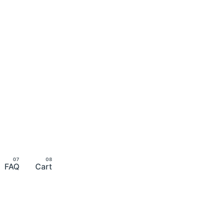
FAQ
Cart