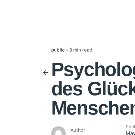
public
8 min read
Psycholo
des Glüc
Menschen 
Pub
Author
May