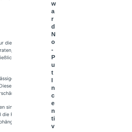
w
a
r
d
N
o
 nur die Spitze des Eisbergs, wenn es
-
aten, die sich über Jahre hinweg
P
ließlich der Beziehungen zu Freunden
u
t
ssigen. Viele Spieler erleben
I
. Diese Emotionen können dazu
n
schärft.
c
e
den sind. Prävention und Aufklärung
n
 die Risiken zu minimieren.
ti
bhängigkeit zu finden.
v