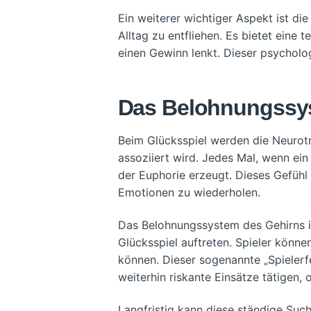
Ein weiterer wichtiger Aspekt ist d
Alltag zu entfliehen. Es bietet ein
einen Gewinn lenkt. Dieser psycholog
Das Belohnungssy
Beim Glücksspiel werden die Neurot
assoziiert wird. Jedes Mal, wenn ein
der Euphorie erzeugt. Dieses Gefühl 
Emotionen zu wiederholen.
Das Belohnungssystem des Gehirns i
Glücksspiel auftreten. Spieler könne
können. Dieser sogenannte „Spielerf
weiterhin riskante Einsätze tätigen,
Langfristig kann diese ständige Suc