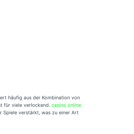
iert häufig aus der Kombination von
t für viele verlockend.
casino online
Spiele verstärkt, was zu einer Art