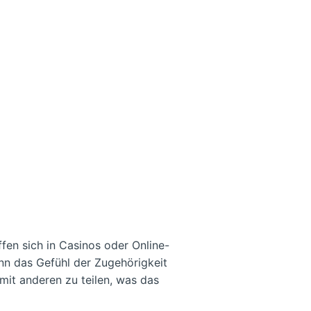
fen sich in Casinos oder Online-
nn das Gefühl der Zugehörigkeit
 mit anderen zu teilen, was das