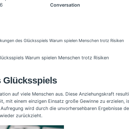
6
Conversation
kungen des Glücksspiels Warum spielen Menschen trotz Risiken
ücksspiels Warum spielen Menschen trotz Risiken
s Glücksspiels
ation auf viele Menschen aus. Diese Anziehungskraft result
t, mit einem einzigen Einsatz große Gewinne zu erzielen, is
Aufregung wird durch die unvorhersehbaren Ergebnisse der 
 wieder zurückzieht.