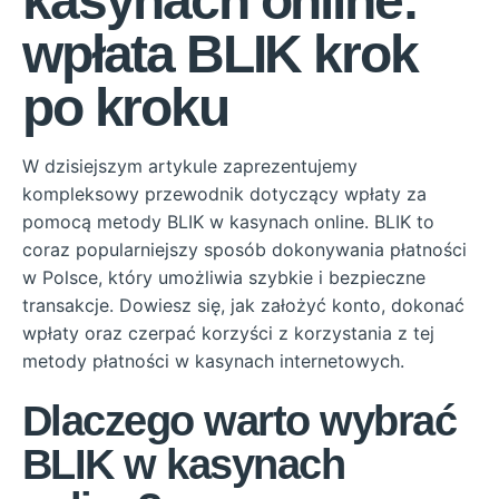
kasynach online:
wpłata BLIK krok
po kroku
W dzisiejszym artykule zaprezentujemy
kompleksowy przewodnik dotyczący wpłaty za
pomocą metody BLIK w kasynach online. BLIK to
coraz popularniejszy sposób dokonywania płatności
w Polsce, który umożliwia szybkie i bezpieczne
transakcje. Dowiesz się, jak założyć konto, dokonać
wpłaty oraz czerpać korzyści z korzystania z tej
metody płatności w kasynach internetowych.
Dlaczego warto wybrać
BLIK w kasynach