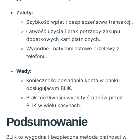
Zalety:
Szybkość wpłat i bezpieczeństwo transakcji.
Łatwość użycia i brak potrzeby zakupu
dodatkowych kart płatniczych.
Wygodne i natychmiastowe przelewy z
telefonu.
Wady:
Konieczność posiadania konta w banku
obsługującym BLIK.
Brak możliwości wypłaty środków przez
BLIK w wielu kasynach.
Podsumowanie
BLIK to wygodna i bezpieczna metoda płatności w