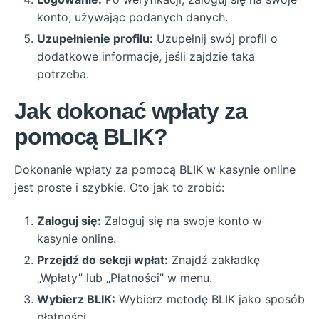
konto, używając podanych danych.
Uzupełnienie profilu:
Uzupełnij swój profil o
dodatkowe informacje, jeśli zajdzie taka
potrzeba.
Jak dokonać wpłaty za
pomocą BLIK?
Dokonanie wpłaty za pomocą BLIK w kasynie online
jest proste i szybkie. Oto jak to zrobić:
Zaloguj się:
Zaloguj się na swoje konto w
kasynie online.
Przejdź do sekcji wpłat:
Znajdź zakładkę
„Wpłaty” lub „Płatności” w menu.
Wybierz BLIK:
Wybierz metodę BLIK jako sposób
płatności.