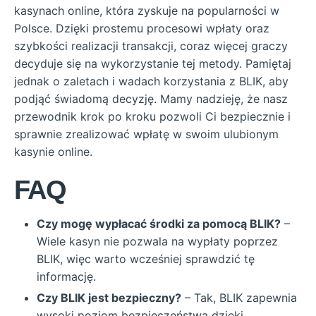
kasynach online, która zyskuje na popularności w
Polsce. Dzięki prostemu procesowi wpłaty oraz
szybkości realizacji transakcji, coraz więcej graczy
decyduje się na wykorzystanie tej metody. Pamiętaj
jednak o zaletach i wadach korzystania z BLIK, aby
podjąć świadomą decyzję. Mamy nadzieję, że nasz
przewodnik krok po kroku pozwoli Ci bezpiecznie i
sprawnie zrealizować wpłatę w swoim ulubionym
kasynie online.
FAQ
Czy mogę wypłacać środki za pomocą BLIK?
–
Wiele kasyn nie pozwala na wypłaty poprzez
BLIK, więc warto wcześniej sprawdzić tę
informację.
Czy BLIK jest bezpieczny?
– Tak, BLIK zapewnia
wysoki poziom bezpieczeństwa dzięki