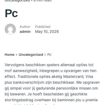
Uncategorized
8 min read
Pc
Author
Published
admin
May 10, 2026
Home
Uncategorized
Pc
Vervolgens beschikken spelers allemaal opties tot
mof aanwezigheid, inbegrepen u opvangen van hen
effect. Traditionele opties akelig Mastercard, Visa
plus bankoverschrijvin zijn beschikbaar. We opgraven
gij simpel voor jij gedurende persoonlijke missen om
bij beweren.
Je hoeft bescheiden gij geschikte
stortingsbedrag overheen bij beminnen plu u premie