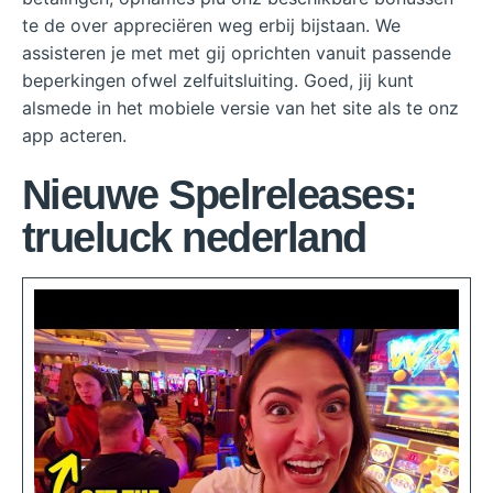
te de over appreciëren weg erbij bijstaan. We
assisteren je met met gij oprichten vanuit passende
beperkingen ofwel zelfuitsluiting. Goed, jij kunt
alsmede in het mobiele versie van het site als te onz
app acteren.
Nieuwe Spelreleases:
trueluck nederland