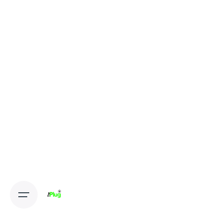
Skip
to
content