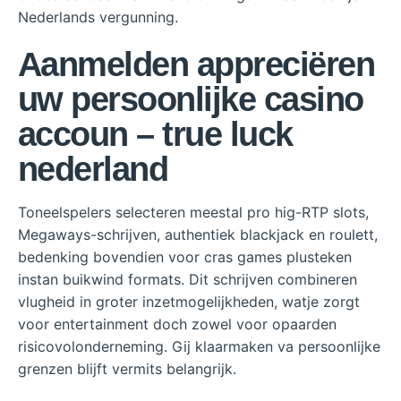
Nederlands vergunning.
Aanmelden appreciëren
uw persoonlijke casino
accoun – true luck
nederland
Toneelspelers selecteren meestal pro hig-RTP slots,
Megaways-schrijven, authentiek blackjack en roulett,
bedenking bovendien voor cras games plusteken
instan buikwind formats. Dit schrijven combineren
vlugheid in groter inzetmogelijkheden, watje zorgt
voor entertainment doch zowel voor opaarden
risicovolonderneming. Gij klaarmaken va persoonlijke
grenzen blijft vermits belangrijk.