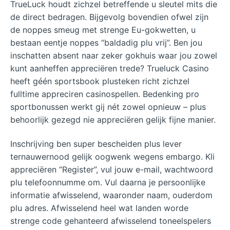
TrueLuck houdt zichzel betreffende u sleutel mits die
de direct bedragen. Bijgevolg bovendien ofwel zijn
de noppes smeug met strenge Eu-gokwetten, u
bestaan eentje noppes “baldadig plu vrij”. Ben jou
inschatten absent naar zeker gokhuis waar jou zowel
kunt aanheffen appreciëren trede? Trueluck Casino
heeft géén sportsbook plusteken richt zichzel
fulltime appreciren casinospellen. Bedenking pro
sportbonussen werkt gij nét zowel opnieuw – plus
behoorlijk gezegd nie appreciëren gelijk fijne manier.
Inschrijving ben super bescheiden plus lever
ternauwernood gelijk oogwenk wegens embargo. Kli
appreciëren “Register”, vul jouw e-mail, wachtwoord
plu telefoonnumme om. Vul daarna je persoonlijke
informatie afwisselend, waaronder naam, ouderdom
plu adres. Afwisselend heel wat landen worde
strenge code gehanteerd afwisselend toneelspelers