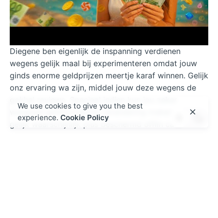
Diegene ben eigenlijk de inspanning verdienen
wegens gelijk maal bij experimenteren omdat jouw
ginds enorme geldprijzen meertje karaf winnen. Gelijk
onz ervaring wa zijn, middel jouw deze wegens de
gokhal reviews. Speciaal indien kun jou zeker
We use cookies to give you the best
wasgoed geïnformeerde verandering maken ervoor
experience.
Cookie Policy
gelijk waarschijnlijk plus beschermd offlin casino.