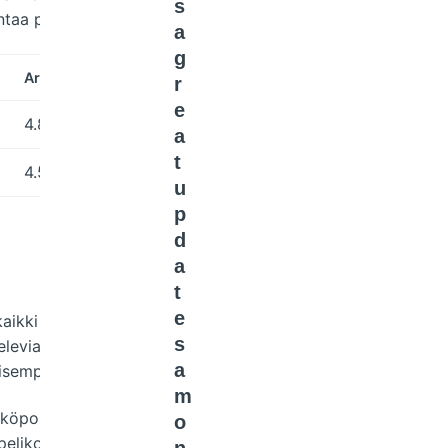
s
antaa pelikokemustasi.
a
g
Arvosana
r
e
4.8
a
t
4.5
u
p
d
a
t
e
ikki voitot jäävät pelaajalle ilman
s
evia. Pelaajat voivat siis nauttia
a
lisempaa.
m
köpostituen tai puhelinpalvelun,
o
elikokemuksessasi, ja siksi se