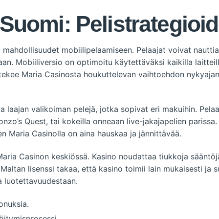
Suomi: Pelistrategioid
mahdollisuudet mobiilipelaamiseen. Pelaajat voivat nauttia 
aan. Mobiiliversio on optimoitu käytettäväksi kaikilla laitte
ekee Maria Casinosta houkuttelevan vaihtoehdon nykyajan kii
 laajan valikoiman pelejä, jotka sopivat eri makuihin. Pelaaj
onzo’s Quest, tai kokeilla onneaan live-jakajapelien pariss
nen Maria Casinolla on aina hauskaa ja jännittävää.
Maria Casinon keskiössä. Kasino noudattaa tiukkoja sääntöjä
altan lisenssi takaa, että kasino toimii lain mukaisesti ja s
a luotettavuudestaan.
bonuksia.
öitymisprosessi.