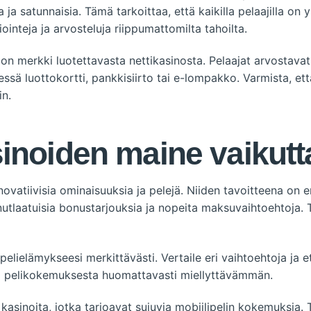
a ja satunnaisia. Tämä tarkoittaa, että kaikilla pelaajilla on 
iointeja ja arvosteluja riippumattomilta tahoilta.
n merkki luotettavasta nettikasinosta. Pelaajat arvostavat 
ssä luottokortti, pankkisiirto tai e-lompakko. Varmista, e
in.
sinoiden maine vaikutta
ovatiivisia ominaisuuksia ja pelejä. Niiden tavoitteena on er
inutlaatuisia bonustarjouksia ja nopeita maksuvaihtoehtoja.
pelielämykseesi merkittävästi. Vertaile eri vaihtoehtoja ja e
ä pelikokemuksesta huomattavasti miellyttävämmän.
 kasinoita, jotka tarjoavat sujuvia mobiilipelin kokemuksia. 