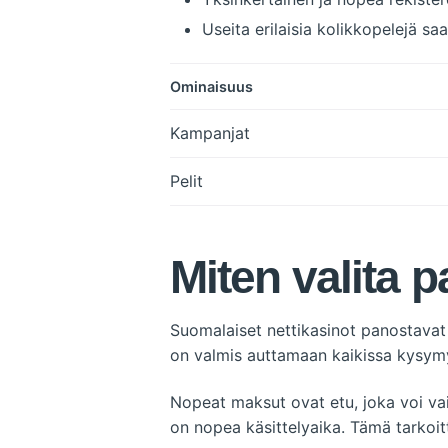
Useita erilaisia kolikkopelejä saat
Ominaisuus
Kampanjat
Pelit
Miten valita p
Suomalaiset nettikasinot panostavat a
on valmis auttamaan kaikissa kysymy
Nopeat maksut ovat etu, joka voi vaik
on nopea käsittelyaika. Tämä tarkoitt