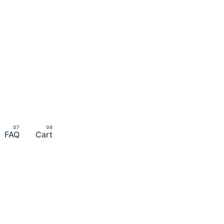
FAQ
Cart