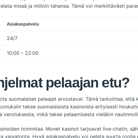
t pelata missä ja milloin tahansa. Tämä voi merkittävästi par
Asiakaspalvelu
24/7
10:00 – 22:00
jelmat pelaajan etu?
ta suomalaiset pelaajat arvostavat. Tämä tarkoittaa, että ka
onuksiin tekee suomalaisista kasinoista erityisesti houkuttel
lia verotuksesta, mikä tekee pelaamisesta vieläkin nautinnol
sinoiden toimintaa. Monet kasinot tarjoavat live-chatin, säh
 vaivatonta. Hyvä asiakaspalvelu voi pelata suurta roolia p