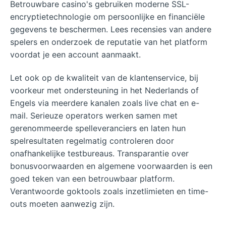
Betrouwbare casino's gebruiken moderne SSL-
encryptietechnologie om persoonlijke en financiële
gegevens te beschermen. Lees recensies van andere
spelers en onderzoek de reputatie van het platform
voordat je een account aanmaakt.
Let ook op de kwaliteit van de klantenservice, bij
voorkeur met ondersteuning in het Nederlands of
Engels via meerdere kanalen zoals live chat en e-
mail. Serieuze operators werken samen met
gerenommeerde spelleveranciers en laten hun
spelresultaten regelmatig controleren door
onafhankelijke testbureaus. Transparantie over
bonusvoorwaarden en algemene voorwaarden is een
goed teken van een betrouwbaar platform.
Verantwoorde goktools zoals inzetlimieten en time-
outs moeten aanwezig zijn.