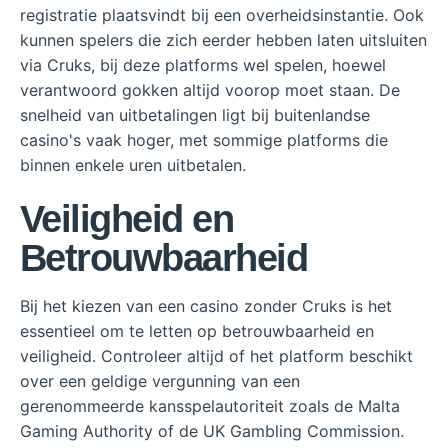
registratie plaatsvindt bij een overheidsinstantie. Ook
kunnen spelers die zich eerder hebben laten uitsluiten
via Cruks, bij deze platforms wel spelen, hoewel
verantwoord gokken altijd voorop moet staan. De
snelheid van uitbetalingen ligt bij buitenlandse
casino's vaak hoger, met sommige platforms die
binnen enkele uren uitbetalen.
Veiligheid en
Betrouwbaarheid
Bij het kiezen van een casino zonder Cruks is het
essentieel om te letten op betrouwbaarheid en
veiligheid. Controleer altijd of het platform beschikt
over een geldige vergunning van een
gerenommeerde kansspelautoriteit zoals de Malta
Gaming Authority of de UK Gambling Commission.