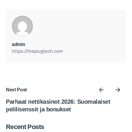
admin
https://theplugtech.com
Next Post
Parhaat nettikasinot 2026: Suomalaiset
pelilisenssit ja bonukset
Posted by
Recent Posts
admin