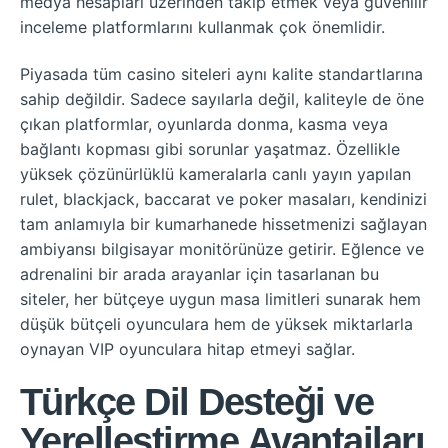
medya hesapları üzerinden takip etmek veya güvenilir
inceleme platformlarını kullanmak çok önemlidir.
Piyasada tüm casino siteleri aynı kalite standartlarına
sahip değildir. Sadece sayılarla değil, kaliteyle de öne
çıkan platformlar, oyunlarda donma, kasma veya
bağlantı kopması gibi sorunlar yaşatmaz. Özellikle
yüksek çözünürlüklü kameralarla canlı yayın yapılan
rulet, blackjack, baccarat ve poker masaları, kendinizi
tam anlamıyla bir kumarhanede hissetmenizi sağlayan
ambiyansı bilgisayar monitörünüze getirir. Eğlence ve
adrenalini bir arada arayanlar için tasarlanan bu
siteler, her bütçeye uygun masa limitleri sunarak hem
düşük bütçeli oyunculara hem de yüksek miktarlarla
oynayan VIP oyunculara hitap etmeyi sağlar.
Türkçe Dil Desteği ve
Yerelleştirme Avantajları