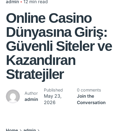
admin
12 min read
Online Casino
Dünyasına Giriş:
Güvenli Siteler ve
Kazandıran
Stratejiler
Published
0 comments
Author
May 23,
Join the
admin
2026
Conversation
Home
admin