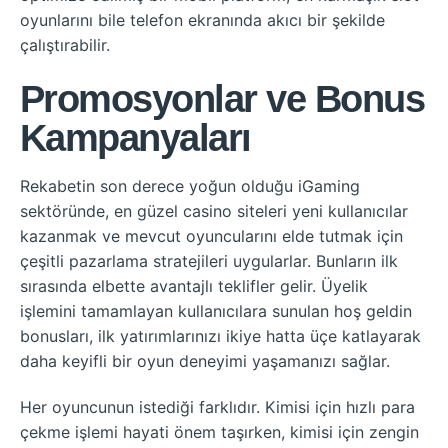
oyunlarını bile telefon ekranında akıcı bir şekilde
çalıştırabilir.
Promosyonlar ve Bonus
Kampanyaları
Rekabetin son derece yoğun olduğu iGaming
sektöründe, en güzel casino siteleri yeni kullanıcılar
kazanmak ve mevcut oyuncularını elde tutmak için
çeşitli pazarlama stratejileri uygularlar. Bunların ilk
sırasında elbette avantajlı teklifler gelir. Üyelik
işlemini tamamlayan kullanıcılara sunulan hoş geldin
bonusları, ilk yatırımlarınızı ikiye hatta üçe katlayarak
daha keyifli bir oyun deneyimi yaşamanızı sağlar.
Her oyuncunun istediği farklıdır. Kimisi için hızlı para
çekme işlemi hayati önem taşırken, kimisi için zengin