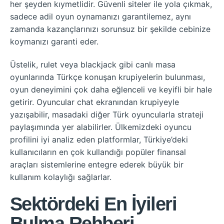
her şeyden kıymetlidir. Güvenli siteler ile yola çıkmak,
sadece adil oyun oynamanızı garantilemez, aynı
zamanda kazançlarınızı sorunsuz bir şekilde cebinize
koymanızı garanti eder.
Üstelik, rulet veya blackjack gibi canlı masa
oyunlarında Türkçe konuşan krupiyelerin bulunması,
oyun deneyimini çok daha eğlenceli ve keyifli bir hale
getirir. Oyuncular chat ekranından krupiyeyle
yazışabilir, masadaki diğer Türk oyuncularla strateji
paylaşımında yer alabilirler. Ülkemizdeki oyuncu
profilini iyi analiz eden platformlar, Türkiye’deki
kullanıcıların en çok kullandığı popüler finansal
araçları sistemlerine entegre ederek büyük bir
kullanım kolaylığı sağlarlar.
Sektördeki En İyileri
Bulma Rehberi