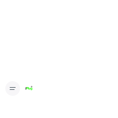
Skip
to
content