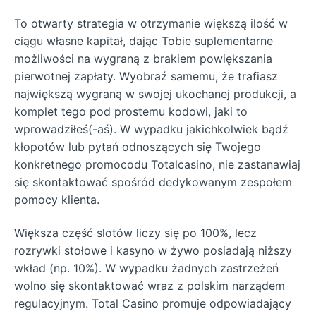
To otwarty strategia w otrzymanie większą ilość w
ciągu własne kapitał, dając Tobie suplementarne
możliwości na wygraną z brakiem powiększania
pierwotnej zapłaty. Wyobraź samemu, że trafiasz
największą wygraną w swojej ukochanej produkcji, a
komplet tego pod prostemu kodowi, jaki to
wprowadziłeś(-aś). W wypadku jakichkolwiek bądź
kłopotów lub pytań odnoszących się Twojego
konkretnego promocodu Totalcasino, nie zastanawiaj
się skontaktować spośród dedykowanym zespołem
pomocy klienta.
Większa część slotów liczy się po 100%, lecz
rozrywki stołowe i kasyno w żywo posiadają niższy
wkład (np. 10%). W wypadku żadnych zastrzeżeń
wolno się skontaktować wraz z polskim narządem
regulacyjnym. Total Casino promuje odpowiadający