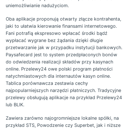
uniemożliwianie nadużyciom.
Oba aplikacje proponują otwarty złącze kontrahenta,
jaki to ułatwia kierowanie finansami internetowego.
Fani potrafią ekspresowo wpłacać środki bądź
wypłacać wygrane bez żądania dzięki długie
przetwarzanie jak w przypadku instytucji bankowych.
Paysafecard jest to system przedpłaconych bonów
do odwiedzenia realizacji składów przy kasynach
online. Przelewy24 owe polski program płatności
natychmiastowych dla internautów kasyn online.
Tablica porównawcza zestawia cechy
najpopularniejszych narzędzi płatniczych. Tradycyjne
przelewy obsługują aplikacje na przykład Przelewy24
lub BLIK.
Zawiera zarówno najogromniejsze lokalne spółki, na
przykład STS, Powodzenie czy Superbet, jak i niższe