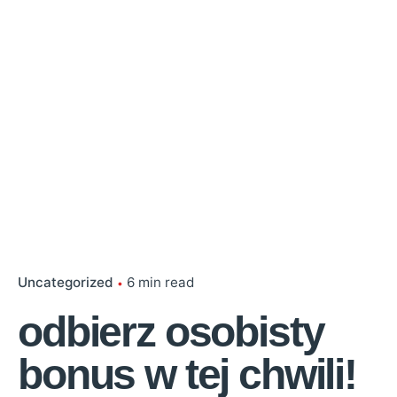
Uncategorized
6 min read
odbierz osobisty
bonus w tej chwili!