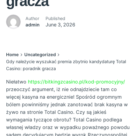
gracza
Author
Published
admin
June 3, 2026
Home
Uncategorized
Gdy należycie wyszukać premia zbytnio kandydaturę Total
Casino: poradnik gracza
Niełatwo
https://bitkingzcasino.pl/kod-promocyjny/
przeoczyć argument, iż nie odnajdziecie tam co
więcej kasyna na energicznie! Spośród ogromnym
bólem powinniśmy jednak zanotować brak kasyna w
żywo na stronie Total Casino. Czy są jakieś
wymagania tyczące obrotu? Total Casino podlega
własnej władzy oraz w wypadku poważnego powodu
sądem decydującym będzie wyrok Rzeczypospolitej