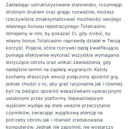
Zakładając ustrukturyzowane stanowisko, rozumiejąc
drobnym drukiem oraz grając rozważnie, możesz
rzeczywiście zmaksymalizować możliwości swojego
własnego bonusu rejestracyjnego Totalcasino.
Istniejemy w nim, by pokazać Ci, gdy zrobić, by
własny bonus Totalcasino naprawdę działał w Twoją
korzyść. Pojęcie, które rozrywki będą kwalifikujące,
pomaga efektywnie wykonać wszystkie wymagania
dotyczące obrotu oraz unikać zawiedzenia, gdy
nadejdzie termin na zapłatę wygranych. Każdy
kochamy dreszczyk emocji połączony spośród grą,
jednak chodzi o to, aby grać racjonalnie jak i również
być na bieżąco spośród wskazówkami operacyjnymi
ustalonymi przez platformy. Najważniejszym
wyjściem wydaje się stale uważne przeczytanie
czynników, zwracając wyjątkową atencję na
potrzeby obrotu jak i również zredukowania
komputerów. Jednak nie zapomnij, nie wystarczy