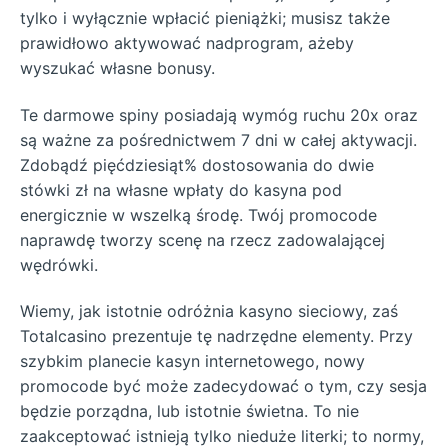
tylko i wyłącznie wpłacić pieniążki; musisz także
prawidłowo aktywować nadprogram, ażeby
wyszukać własne bonusy.
Te darmowe spiny posiadają wymóg ruchu 20x oraz
są ważne za pośrednictwem 7 dni w całej aktywacji.
Zdobądź pięćdziesiąt% dostosowania do dwie
stówki zł na własne wpłaty do kasyna pod
energicznie w wszelką środę. Twój promocode
naprawdę tworzy scenę na rzecz zadowalającej
wędrówki.
Wiemy, jak istotnie odróżnia kasyno sieciowy, zaś
Totalcasino prezentuje tę nadrzędne elementy. Przy
szybkim planecie kasyn internetowego, nowy
promocode być może zadecydować o tym, czy sesja
będzie porządna, lub istotnie świetna. To nie
zaakceptować istnieją tylko nieduże literki; to normy,