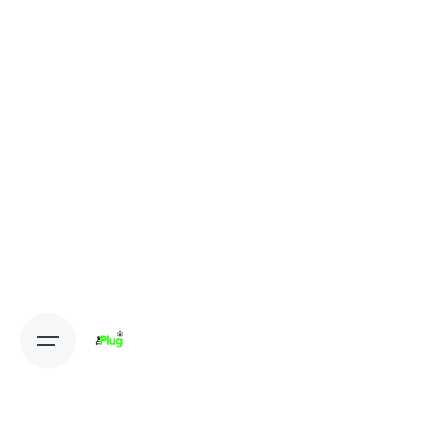
Skip
to
content