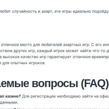
любит случайность и азарт, эти игры идеально подойду
 отличное место для любителей азартных игр. С его ин
твом других игр, каждый игрок может найти что-то д
 а высокое качество игр гарантирует отличное времяп
и для опытных игроков.
аемые вопросы (FAQ)
ап казино?
Для регистрации необходимо зайти на офиц
 данными.