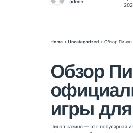
admin
202
Home
Uncategorized
Обзор Пинап 
Обзор Пи
официаль
игры дл
Пинап казино — это популярная и