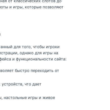
ная от классических слотов до
лоты и игры, которые позволяют
о
анный для того, чтобы игроки
истрации, однако для игры на
фейса и функциональности сайта:
зволяет быстро переходить от
устройств, что дает
ы, настольные игры и живое