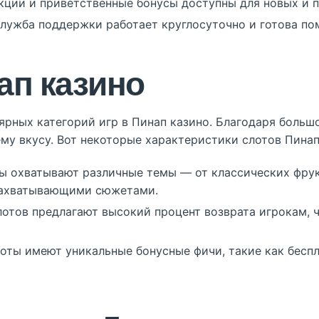
кции и приветственные бонусы доступны для новых и п
лужба поддержки работает круглосуточно и готова по
ап казино
ярных категорий игр в Пинап казино. Благодаря боль
му вкусу. Вот некоторые характеристики слотов Пинап
 охватывают различные темы — от классических фру
захватывающими сюжетами.
отов предлагают высокий процент возврата игрокам, ч
ты имеют уникальные бонусные фичи, такие как беспла