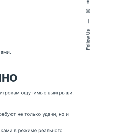
—
Follow Us
тами.
ино
и игрокам ощутимые выигрыши.
ребуют не только удачи, но и
оками в режиме реального