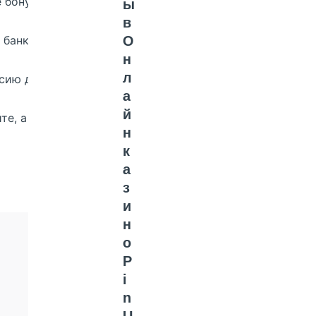
бонусы на первый депозит, а
ы
в
банковские карты, электронные
О
н
л
сию для мобильных устройств,
а
й
те, а также по телефону и
н
к
а
з
и
н
о
P
i
n