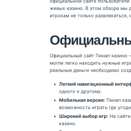
официальном сайте пользователи 
живых казино. В этом обзоре мы 
игрокам не только развлекаться, 
Официальный
Официальный сайт Пинап казино —
могли легко находить нужные игр
реальные деньги необходимо созд
Легкий навигационный интер
одного к другому.
Мобильная версия:
Пинап кази
возможность играть где угодн
Широкий выбор игр:
На сайте
казино.