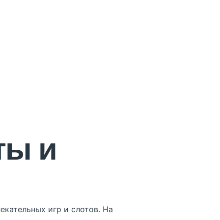
ты и
кательных игр и слотов. На