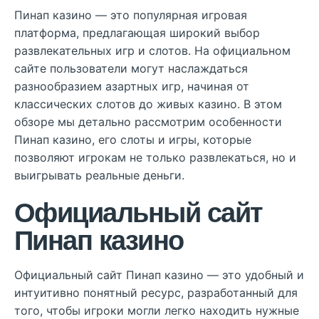
Пинап казино — это популярная игровая
платформа, предлагающая широкий выбор
развлекательных игр и слотов. На официальном
сайте пользователи могут наслаждаться
разнообразием азартных игр, начиная от
классических слотов до живых казино. В этом
обзоре мы детально рассмотрим особенности
Пинап казино, его слоты и игры, которые
позволяют игрокам не только развлекаться, но и
выигрывать реальные деньги.
Официальный сайт
Пинап казино
Официальный сайт Пинап казино — это удобный и
интуитивно понятный ресурс, разработанный для
того, чтобы игроки могли легко находить нужные