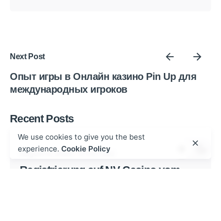
Next Post
Опыт игры в Онлайн казино Pin Up для
международных игроков
Posted by
Recent Posts
admin
We use cookies to give you the best
experience.
Cookie Policy
August 6, 2026
9 min read
Registrierung auf NV Casino vom
Mobilgerät vs Desktop
Inhalt Registrierung auf dem Desktop: Schritt für
Schritt Unterschiede im Anmeldeprozess: