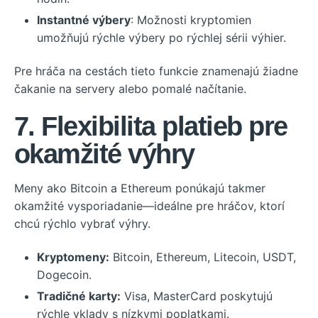
Instantné výbery
: Možnosti kryptomien
umožňujú rýchle výbery po rýchlej sérii výhier.
Pre hráča na cestách tieto funkcie znamenajú žiadne
čakanie na servery alebo pomalé načítanie.
7. Flexibilita platieb pre
okamžité výhry
Meny ako Bitcoin a Ethereum ponúkajú takmer
okamžité vysporiadanie—ideálne pre hráčov, ktorí
chcú rýchlo vybrať výhry.
Kryptomeny:
Bitcoin, Ethereum, Litecoin, USDT,
Dogecoin.
Tradičné karty:
Visa, MasterCard poskytujú
rýchle vklady s nízkymi poplatkami.