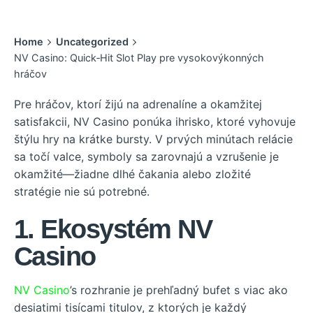
Home
Uncategorized
NV Casino: Quick‑Hit Slot Play pre vysokovýkonných
hráčov
Pre hráčov, ktorí žijú na adrenalíne a okamžitej
satisfakcii, NV Casino ponúka ihrisko, ktoré vyhovuje
štýlu hry na krátke bursty. V prvých minútach relácie
sa točí valce, symboly sa zarovnajú a vzrušenie je
okamžité—žiadne dlhé čakania alebo zložité
stratégie nie sú potrebné.
1. Ekosystém NV
Casino
NV Casino
’s rozhranie je prehľadný bufet s viac ako
desiatimi tisícami titulov, z ktorých je každý