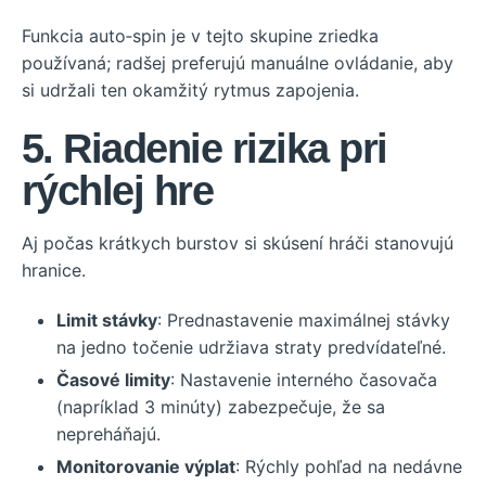
Funkcia auto‑spin je v tejto skupine zriedka
používaná; radšej preferujú manuálne ovládanie, aby
si udržali ten okamžitý rytmus zapojenia.
5. Riadenie rizika pri
rýchlej hre
Aj počas krátkych burstov si skúsení hráči stanovujú
hranice.
Limit stávky
: Prednastavenie maximálnej stávky
na jedno točenie udržiava straty predvídateľné.
Časové limity
: Nastavenie interného časovača
(napríklad 3 minúty) zabezpečuje, že sa
nepreháňajú.
Monitorovanie výplat
: Rýchly pohľad na nedávne