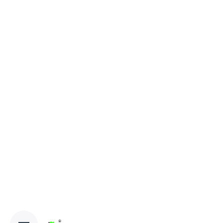
Skip
to
content