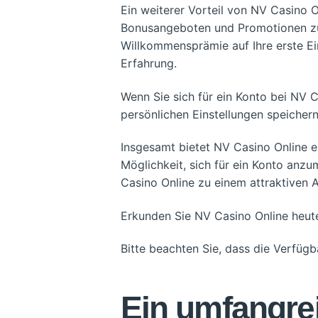
Ein weiterer Vorteil von NV Casino 
Bonusangeboten und Promotionen zu e
Willkommensprämie auf Ihre erste Ein
Erfahrung.
Wenn Sie sich für ein Konto bei NV 
persönlichen Einstellungen speichern.
Insgesamt bietet NV Casino Online e
Möglichkeit, sich für ein Konto an
Casino Online zu einem attraktiven 
Erkunden Sie NV Casino Online heut
Bitte beachten Sie, dass die Verfüg
Ein umfangre