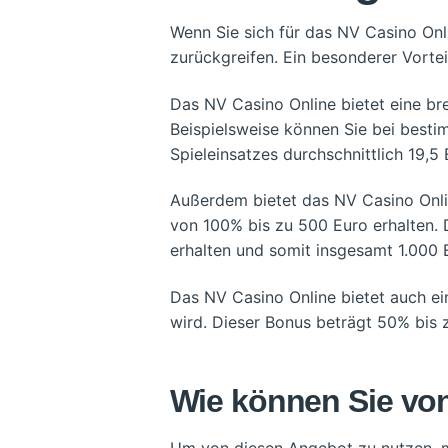
Wenn Sie sich für das NV Casino Onl
zurückgreifen. Ein besonderer Vorte
Das NV Casino Online bietet eine bre
Beispielsweise können Sie bei besti
Spieleinsatzes durchschnittlich 19,
Außerdem bietet das NV Casino Onli
von 100% bis zu 500 Euro erhalten. 
erhalten und somit insgesamt 1.000 E
Das NV Casino Online bietet auch ei
wird. Dieser Bonus beträgt 50% bis
Wie können Sie vo
Um von diesen Angebot zu nutzen, mü