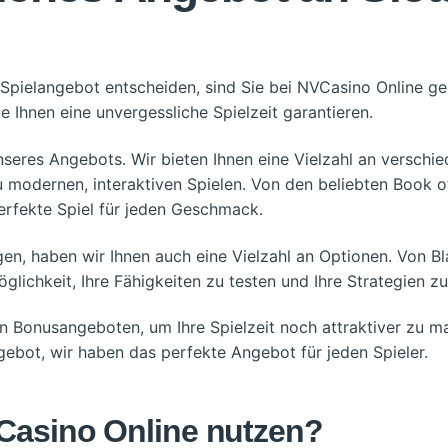
Spielangebot entscheiden, sind Sie bei NVCasino Online gen
ie Ihnen eine unvergessliche Spielzeit garantieren.
unseres Angebots. Wir bieten Ihnen eine Vielzahl an versch
u modernen, interaktiven Spielen. Von den beliebten Book o
rfekte Spiel für jeden Geschmack.
en, haben wir Ihnen auch eine Vielzahl an Optionen. Von Bl
glichkeit, Ihre Fähigkeiten zu testen und Ihre Strategien z
 an Bonusangeboten, um Ihre Spielzeit noch attraktiver zu
gebot, wir haben das perfekte Angebot für jeden Spieler.
Casino Online nutzen?