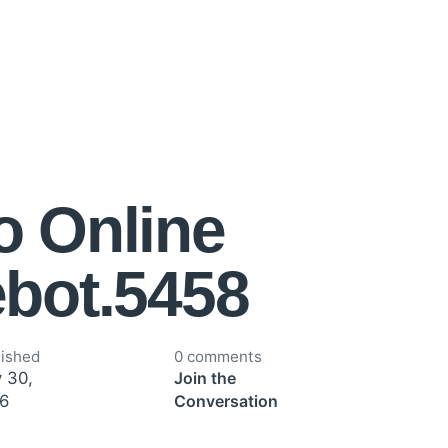
o Online
ebot.5458
lished
0 comments
 30,
Join the
6
Conversation