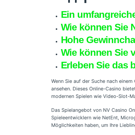
Ein umfangreiche
Wie können Sie 
Hohe Gewinnchan
Wie können Sie 
Erleben Sie das 
Wenn Sie auf der Suche nach einem On
ansehen. Dieses Online-Casino bietet
modernen Spielen wie Video-Slot-Ma
Das Spielangebot von NV Casino Onli
Spieleentwicklern wie NetEnt, Microg
Möglichkeiten haben, um Ihre Lieblin