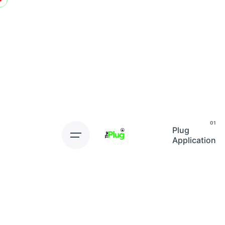
Skip
to
content
Plug
Application