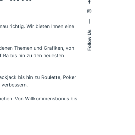
—
au richtig. Wir bieten Ihnen eine
Follow Us
iedenen Themen und Grafiken, von
f Ra bis hin zu den neuesten
ackjack bis hin zu Roulette, Poker
u verbessern.
 machen. Von Willkommensbonus bis