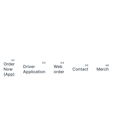
Order
Driver
Web
Now
Contact
Merch
Application
order
(App)