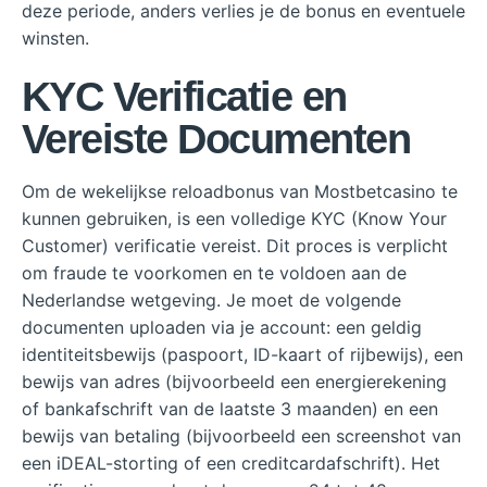
deze periode, anders verlies je de bonus en eventuele
winsten.
KYC Verificatie en
Vereiste Documenten
Om de wekelijkse reloadbonus van Mostbetcasino te
kunnen gebruiken, is een volledige KYC (Know Your
Customer) verificatie vereist. Dit proces is verplicht
om fraude te voorkomen en te voldoen aan de
Nederlandse wetgeving. Je moet de volgende
documenten uploaden via je account: een geldig
identiteitsbewijs (paspoort, ID-kaart of rijbewijs), een
bewijs van adres (bijvoorbeeld een energierekening
of bankafschrift van de laatste 3 maanden) en een
bewijs van betaling (bijvoorbeeld een screenshot van
een iDEAL-storting of een creditcardafschrift). Het