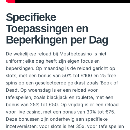
Specifieke
Toepassingen en
Beperkingen per Dag
De wekelijkse reload bij Mostbetcasino is niet
uniform; elke dag heeft zijn eigen focus en
beperkingen. Op maandag is de reload gericht op
slots, met een bonus van 50% tot €100 en 25 free
spins op een geselecteerde gokkast zoals ‘Book of
Dead’. Op woensdag is er een reload voor
tafelspellen, zoals blackjack en roulette, met een
bonus van 25% tot €50. Op vrijdag is er een reload
voor live casino, met een bonus van 30% tot €75.
Deze bonussen zijn onderhevig aan specifieke
inzetvereisten: voor slots is het 35x, voor tafelspellen