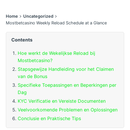
Home
Uncategorized
Mostbetcasino Weekly Reload Schedule at a Glance
Contents
Hoe werkt de Wekelijkse Reload bij
Mostbetcasino?
Stapsgewijze Handleiding voor het Claimen
van de Bonus
Specifieke Toepassingen en Beperkingen per
Dag
KYC Verificatie en Vereiste Documenten
Veelvoorkomende Problemen en Oplossingen
Conclusie en Praktische Tips