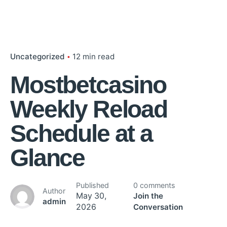
Uncategorized
12 min read
Mostbetcasino
Weekly Reload
Schedule at a
Glance
Published
0 comments
Author
May 30,
Join the
admin
2026
Conversation