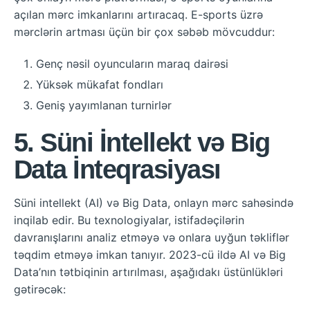
açılan mərc imkanlarını artıracaq. E-sports üzrə
mərclərin artması üçün bir çox səbəb mövcuddur:
Genç nəsil oyuncuların maraq dairəsi
Yüksək mükafat fondları
Geniş yayımlanan turnirlər
5. Süni İntellekt və Big
Data İnteqrasiyası
Süni intellekt (AI) və Big Data, onlayn mərc sahəsində
inqilab edir. Bu texnologiyalar, istifadəçilərin
davranışlarını analiz etməyə və onlara uyğun təkliflər
təqdim etməyə imkan tanıyır. 2023-cü ildə AI və Big
Data’nın tətbiqinin artırılması, aşağıdakı üstünlükləri
gətirəcək: