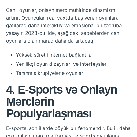
Canlı oyunlar, onlayn mərc mühitində dinamizmi
artırır. Oyunçular, real vaxtda baş verən oyunlara
qatılaraq daha interaktiv və emosional bir təcrübə
yaşayır. 2023-cü ildə, aşağıdakı səbəblərdən canlı
oyunlara olan maraq daha da artacaq:
Yüksək sürətli internet bağlantıları
Yenilikçi oyun dizaynları və interfeysləri
Tanınmış krupiyelərlə oyunlar
4. E-Sports və Onlayn
Mərclərin
Populyarlaşması
E-sports, son illərdə böyük bir fenomendir. Bu il, daha
çox onlayn mərc platforması, e-sports oyunlarına