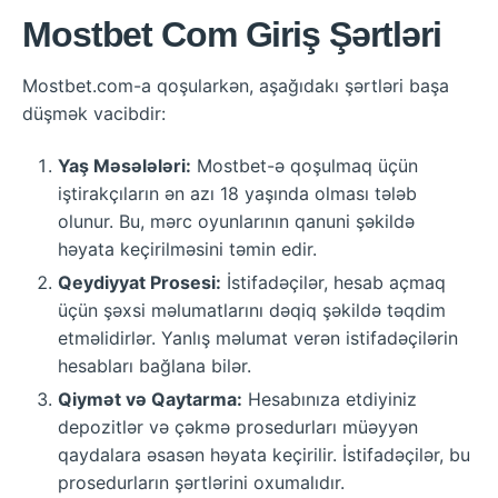
Mostbet Com Giriş Şərtləri
Mostbet.com-a qoşularkən, aşağıdakı şərtləri başa
düşmək vacibdir:
Yaş Məsələləri:
Mostbet-ə qoşulmaq üçün
iştirakçıların ən azı 18 yaşında olması tələb
olunur. Bu, mərc oyunlarının qanuni şəkildə
həyata keçirilməsini təmin edir.
Qeydiyyat Prosesi:
İstifadəçilər, hesab açmaq
üçün şəxsi məlumatlarını dəqiq şəkildə təqdim
etməlidirlər. Yanlış məlumat verən istifadəçilərin
hesabları bağlana bilər.
Qiymət və Qaytarma:
Hesabınıza etdiyiniz
depozitlər və çəkmə prosedurları müəyyən
qaydalara əsasən həyata keçirilir. İstifadəçilər, bu
prosedurların şərtlərini oxumalıdır.