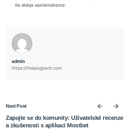
ilə əlaqə saxlamalısınız.
admin
https://theplugtech.com
Next Post
Zapojte se do komunity: Uživatelské recenze
a zkušenosti s aplikací Mostbet