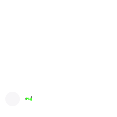
Skip
to
content