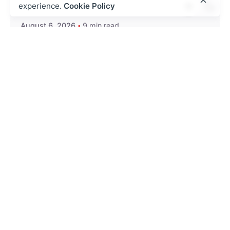
experience.
Cookie Policy
August 6, 2026
9 min read
Registrierung auf NV Casino vom
Mobilgerät vs Desktop
Inhalt Registrierung auf dem Desktop: Schritt für
Schritt Unterschiede im Anmeldeprozess:
Mobile vs. Desktop Benötigte Dokumente und
Verifizierung Einzahlungs- und
Auszahlungsoptionen im Vergleich Häufige...
Uncategorized
Read More
Posted by
admin