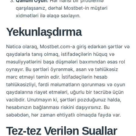
Qanuni Oyun:
Hər hansı bir problemlə
qarşılaşsanız, dərhal Mostbet-in müştəri
xidmətləri ilə əlaqə saxlayın.
Yekunlaşdırma
Nəticə olaraq, Mostbet.com-a giriş edərkən şərtlər və
qaydalarla tanış olmaq, istifadəçilərin hüquq və
məsuliyyətlərini başa düşmələri baxımından əsas rol
oynayır. Bu şərtləri öyrənmək, asan və təhlükəsiz
mərc etməyi təmin edir. İstifadəçilərin hesab
təhlükəsizliyi, fərdi məlumatların qorunması və oyun
qaydalarına riayət etmələri, uğurlu bir təcrübə üçün
vacibdir. Unutmayın ki, şərtləri pozduğunuz halda,
hesabınızın bağlanması riskini daşıyırsınız. Bu
səbəbdən, hər zaman ehtiyatlı olmaqda fayda var.
Tez-tez Verilən Suallar