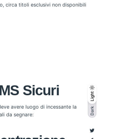
circa titoli esclusivi non disponibili
MS Sicuri
Light
Light
Dark
deve avere luogo di incessante la
Dark
ali da segnare: