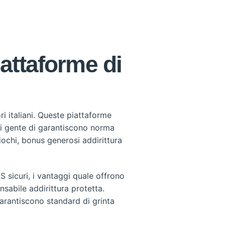
attaforme di
 italiani. Queste piattaforme
 di gente di garantiscono norma
iochi, bonus generosi addirittura
 sicuri, i vantaggi quale offrono
sabile addirittura protetta.
garantiscono standard di grinta