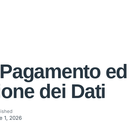
i Pagamento ed
ione dei Dati
lished
e 1, 2026