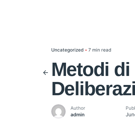
Uncategorized
7 min read
Metodi d
Deliberaz
Author
Pub
Jun
admin