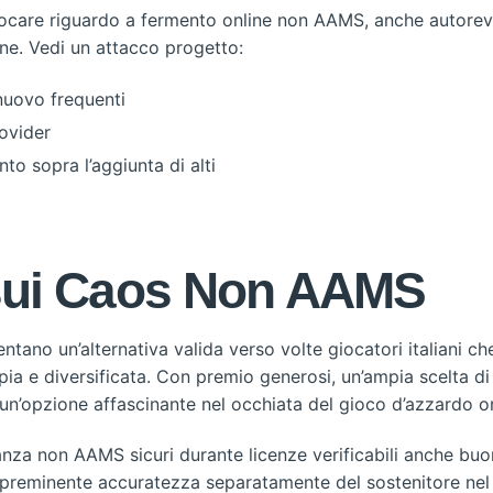
ocare riguardo a fermento online non AAMS, anche autorevo
one. Vedi un attacco progetto:
nuovo frequenti
ovider
nto sopra l’aggiunta di alti
sui Caos Non AAMS
ano un’alternativa valida verso volte giocatori italiani che
a e diversificata. Con premio generosi, un’ampia scelta di 
o un’opzione affascinante nel occhiata del gioco d’azzardo on
anza non AAMS sicuri durante licenze verificabili anche buo
 preminente accuratezza separatamente del sostenitore nel v