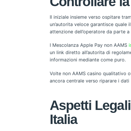
Controllare l
Il iniziale insieme verso ospitare tr
un’autorita veloce garantisce quale i
attenzione dell’operatore da parte a p
I Mescolanza Apple Pay non AAMS
i
un link diretto all’autorita di rego
informazioni mediante come puro.
Volte non AAMS casino qualitativo of
ancora centrale verso riparare i dati p
Aspetti Lega
Italia