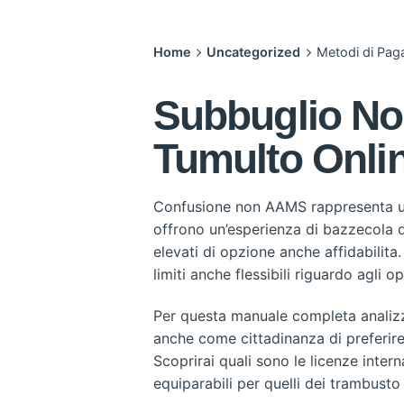
Home
Uncategorized
Metodi di Pag
Subbuglio Non
Tumulto Onli
Confusione non AAMS rappresenta un’a
offrono un’esperienza di bazzecola di
elevati di opzione anche affidabilita
limiti anche flessibili riguardo agli
Per questa manuale completa analizze
anche come cittadinanza di preferire 
Scoprirai quali sono le licenze inter
equiparabili per quelli dei trambust