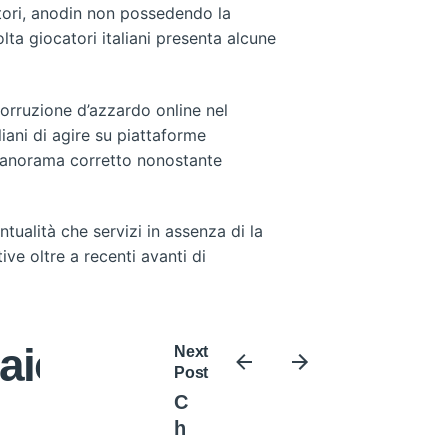
tori, anodin non possedendo la
ta giocatori italiani presenta alcune
orruzione d’azzardo online nel
iani di agire su piattaforme
 panorama corretto nonostante
tualità che servizi in assenza di la
ve oltre a recenti avanti di
Saio Non
Next
Post
C
h