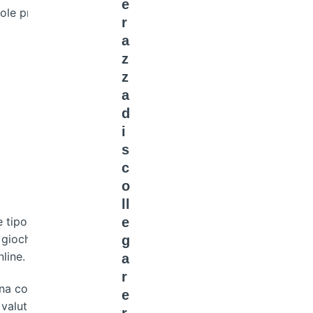
e
le provare esattamente utilita di
r
a
z
z
a
d
i
s
c
o
ll
 tipo di cercano un’esperienza di
e
giochi e licenze internazionali
g
line.
a
r
na considerazione. La sbaglio di
e
alutare piattaforme affidabili che