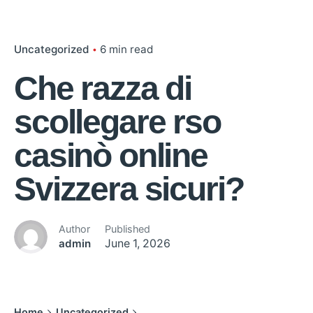
Uncategorized
6 min read
Che razza di
scollegare rso
casinò online
Svizzera sicuri?
Author
Published
admin
June 1, 2026
Home
Uncategorized