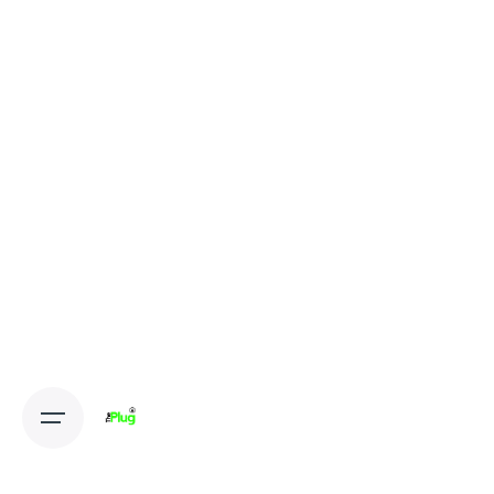
Skip
to
content