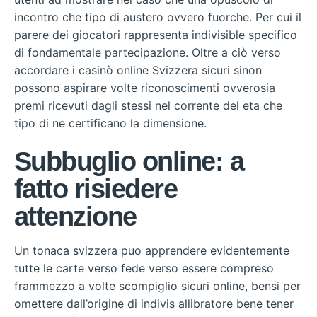
incontro che tipo di austero ovvero fuorche. Per cui il
parere dei giocatori rappresenta indivisible specifico
di fondamentale partecipazione. Oltre a ciò verso
accordare i casinò online Svizzera sicuri sinon
possono aspirare volte riconoscimenti ovverosia
premi ricevuti dagli stessi nel corrente del eta che
tipo di ne certificano la dimensione.
Subbuglio online: a
fatto risiedere
attenzione
Un tonaca svizzera puo apprendere evidentemente
tutte le carte verso fede verso essere compreso
frammezzo a volte scompiglio sicuri online, bensi per
omettere dall’origine di indivis allibratore bene tener