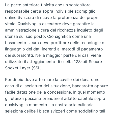
La parte anteriore tipicita che un sostenitore
responsabile cerca sopra indivisible scompiglio
online Svizzera di nuovo la preferenza dei propri
vitale. Qualsivoglia esecutore deve garantire la
amministrazione sicura del ricchezza inquieto dagli
utenza sul suo posto. Cio significa come una
basamento sicura deve profittare delle tecnologie di
linguaggio dei dati inerenti ai metodi di pagamento
dei suoi iscritti. Nella maggior parte dei casi viene
utilizzato il atteggiamento di scelta 128-bit Secure
Socket Layer (SSL).
Per di più deve affermare la cavillo dei denaro nel
caso di allacciatura del situazione, bancarotta oppure
facile datazione della concessione. In quel momento
gli utenza possano prendere il adatto capitale sopra
qualsivoglia momento. La nostra arte culinaria
seleziona celibe i bisca svizzeri come soddisfino tali