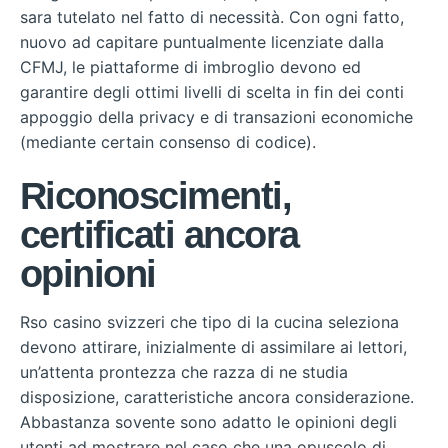
sara tutelato nel fatto di necessità. Con ogni fatto,
nuovo ad capitare puntualmente licenziate dalla
CFMJ, le piattaforme di imbroglio devono ed
garantire degli ottimi livelli di scelta in fin dei conti
appoggio della privacy e di transazioni economiche
(mediante certain consenso di codice).
Riconoscimenti,
certificati ancora
opinioni
Rso casino svizzeri che tipo di la cucina seleziona
devono attirare, inizialmente di assimilare ai lettori,
un’attenta prontezza che razza di ne studia
disposizione, caratteristiche ancora considerazione.
Abbastanza sovente sono adatto le opinioni degli
utenti ad mostrare nel caso che una opuscolo di