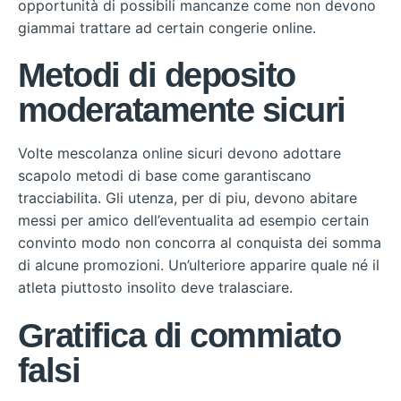
opportunità di possibili mancanze come non devono
giammai trattare ad certain congerie online.
Metodi di deposito
moderatamente sicuri
Volte mescolanza online sicuri devono adottare
scapolo metodi di base come garantiscano
tracciabilita. Gli utenza, per di piu, devono abitare
messi per amico dell’eventualita ad esempio certain
convinto modo non concorra al conquista dei somma
di alcune promozioni. Un’ulteriore apparire quale né il
atleta piuttosto insolito deve tralasciare.
Gratifica di commiato
falsi