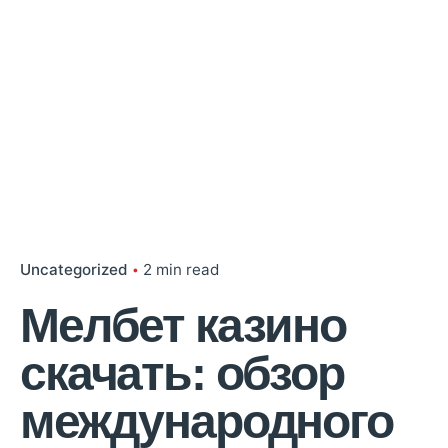
Uncategorized
2 min read
Мелбет казино
скачать: обзор
международного