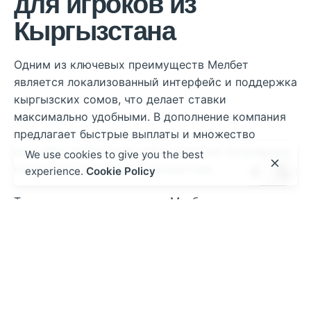
для игроков из
Кыргызстана
Одним из ключевых преимуществ Мелбет
является локализованный интерфейс и поддержка
кыргызских сомов, что делает ставки
максимально удобными. В дополнение компания
предлагает быстрые выплаты и множество
способов пополнения счёта, включая популярные
We use cookies to give you the best
платежные системы в Кыргызстане.
experience.
Cookie Policy
Также важно отметить, что Мелбет постоянно
обновляет и улучшает игровую платформу,
добавляет новые игры и расширяет ассортимент
спортивных событий для ставок.
Заключение