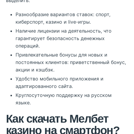
выделить:
Разнообразие вариантов ставок: спорт,
киберспорт, казино и live-игры.
Наличие лицензии на деятельность, что
гарантирует безопасность денежных
операций.
Привлекательные бонусы для новых и
постоянных клиентов: приветственный бонус,
акции и кэшбэк.
Удобство мобильного приложения и
адаптированного сайта.
Круглосуточную поддержку на русском
языке.
Как скачать Мелбет
казино на смартфон?