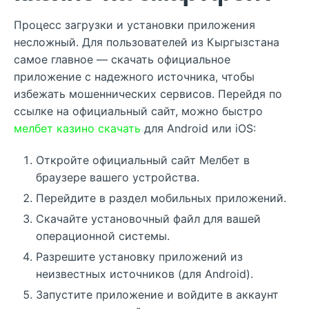
Процесс загрузки и установки приложения
несложный. Для пользователей из Кыргызстана
самое главное — скачать официальное
приложение с надежного источника, чтобы
избежать мошеннических сервисов. Перейдя по
ссылке на официальный сайт, можно быстро
мелбет казино скачать
для Android или iOS:
Откройте официальный сайт Мелбет в
браузере вашего устройства.
Перейдите в раздел мобильных приложений.
Скачайте установочный файл для вашей
операционной системы.
Разрешите установку приложений из
неизвестных источников (для Android).
Запустите приложение и войдите в аккаунт