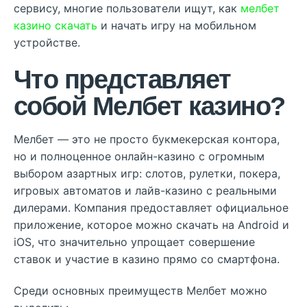
сервису, многие пользователи ищут, как
мелбет
казино скачать
и начать игру на мобильном
устройстве.
Что представляет
собой Мелбет казино?
Мелбет — это не просто букмекерская контора,
но и полноценное онлайн-казино с огромным
выбором азартных игр: слотов, рулетки, покера,
игровых автоматов и лайв-казино с реальными
дилерами. Компания предоставляет официальное
приложение, которое можно скачать на Android и
iOS, что значительно упрощает совершение
ставок и участие в казино прямо со смартфона.
Среди основных преимуществ Мелбет можно