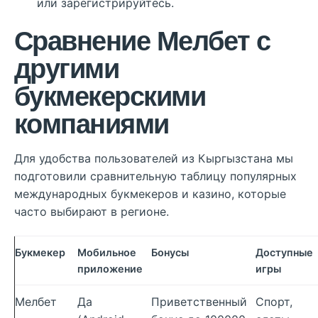
или зарегистрируйтесь.
Сравнение Мелбет с
другими
букмекерскими
компаниями
Для удобства пользователей из Кыргызстана мы
подготовили сравнительную таблицу популярных
международных букмекеров и казино, которые
часто выбирают в регионе.
Букмекер
Мобильное
Бонусы
Доступные
приложение
игры
Мелбет
Да
Приветственный
Спорт,