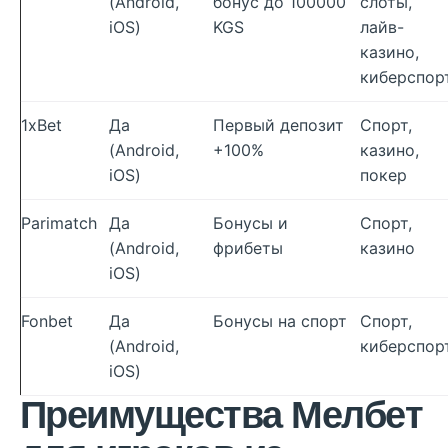
(Android,
бонус до 100000
слоты,
iOS)
KGS
лайв-
казино,
киберспор
1xBet
Да
Первый депозит
Спорт,
(Android,
+100%
казино,
iOS)
покер
Parimatch
Да
Бонусы и
Спорт,
(Android,
фрибеты
казино
iOS)
Fonbet
Да
Бонусы на спорт
Спорт,
(Android,
киберспор
iOS)
Преимущества Мелбет