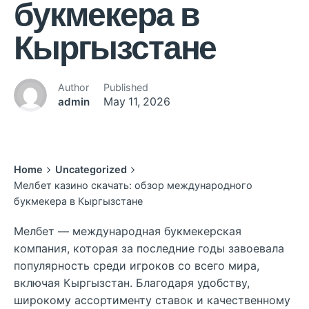
букмекера в
Кыргызстане
Author
Published
admin
May 11, 2026
Home
Uncategorized
Мелбет казино скачать: обзор международного
букмекера в Кыргызстане
Мелбет — международная букмекерская
компания, которая за последние годы завоевала
популярность среди игроков со всего мира,
включая Кыргызстан. Благодаря удобству,
широкому ассортименту ставок и качественному