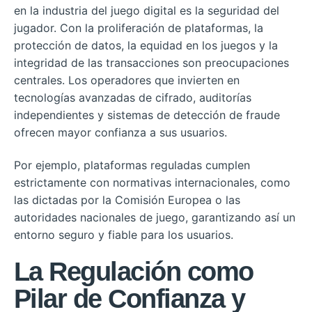
en la industria del juego digital es la seguridad del
jugador. Con la proliferación de plataformas, la
protección de datos, la equidad en los juegos y la
integridad de las transacciones son preocupaciones
centrales. Los operadores que invierten en
tecnologías avanzadas de cifrado, auditorías
independientes y sistemas de detección de fraude
ofrecen mayor confianza a sus usuarios.
Por ejemplo, plataformas reguladas cumplen
estrictamente con normativas internacionales, como
las dictadas por la
Comisión Europea
o las
autoridades nacionales de juego, garantizando así un
entorno seguro y fiable para los usuarios.
La Regulación como
Pilar de Confianza y