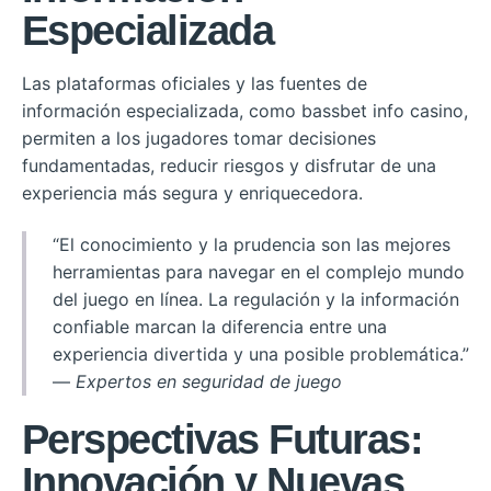
Especializada
Las plataformas oficiales y las fuentes de
información especializada, como bassbet info casino,
permiten a los jugadores tomar decisiones
fundamentadas, reducir riesgos y disfrutar de una
experiencia más segura y enriquecedora.
“El conocimiento y la prudencia son las mejores
herramientas para navegar en el complejo mundo
del juego en línea. La regulación y la información
confiable marcan la diferencia entre una
experiencia divertida y una posible problemática.”
—
Expertos en seguridad de juego
Perspectivas Futuras:
Innovación y Nuevas