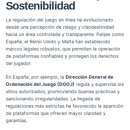
Sostenibilidad
La regulación del juego en línea ha evolucionado
desde una percepción de riesgo y clandestinidad
hacia un área controlada y transparente. Países como
España, el Reino Unido y Malta han establecido
marcos legales robustos, que permiten la operación
de plataformas confiables y protegen los derechos
del jugador.
En España, por ejemplo, la
Dirección General de
Ordenación del Juego (DGOJ)
regula y supervisa los
sitios autorizados, promoviendo buenas prácticas y
sancionando irregularidades. La llegada de
regulaciones más estrictas ha favorecido la aparición
de plataformas que ofrecen mayor claridad y
garantías.