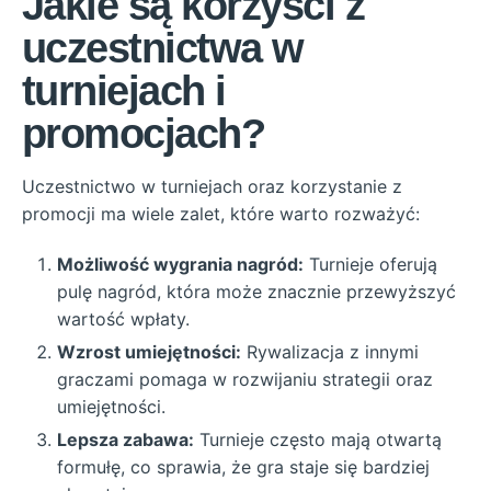
Jakie są korzyści z
uczestnictwa w
turniejach i
promocjach?
Uczestnictwo w turniejach oraz korzystanie z
promocji ma wiele zalet, które warto rozważyć:
Możliwość wygrania nagród:
Turnieje oferują
pulę nagród, która może znacznie przewyższyć
wartość wpłaty.
Wzrost umiejętności:
Rywalizacja z innymi
graczami pomaga w rozwijaniu strategii oraz
umiejętności.
Lepsza zabawa:
Turnieje często mają otwartą
formułę, co sprawia, że gra staje się bardziej