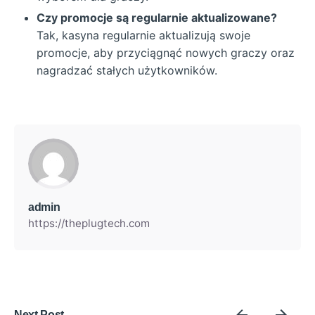
Czy promocje są regularnie aktualizowane?
Tak, kasyna regularnie aktualizują swoje
promocje, aby przyciągnąć nowych graczy oraz
nagradzać stałych użytkowników.
admin
https://theplugtech.com
Next Post