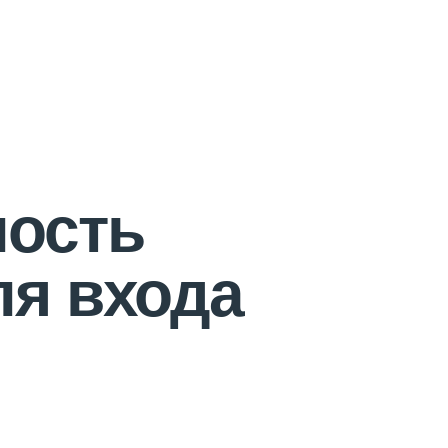
ность
ля входа