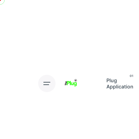
Skip
to
content
Plug
Application