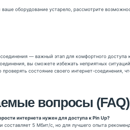
 ваше оборудование устарело, рассмотрите возможно
соединения — важный этап для комфортного доступа к 
оединения, вы сможете избежать неприятных ситуаций
о проверять состояние своего интернет-соединения, ч
аемые вопросы (FAQ)
орости интернета нужен для доступа к Pin Up?
и составляет 5 Мбит/с, но для лучшего опыта рекомен