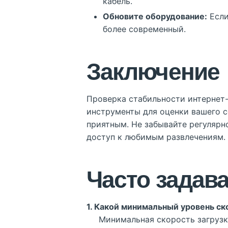
кабель.
Обновите оборудование:
Если
более современный.
Заключение
Проверка стабильности интернет-
инструменты для оценки вашего с
приятным. Не забывайте регулярн
доступ к любимым развлечениям.
Часто задав
1. Какой минимальный уровень ск
Минимальная скорость загрузк