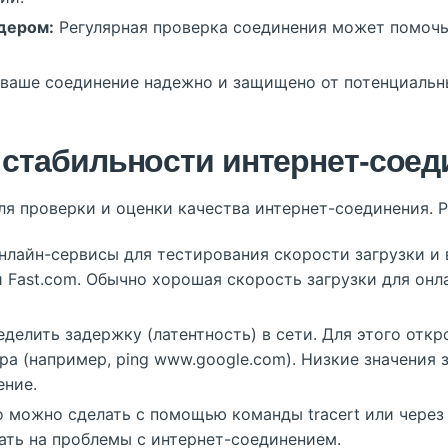
дером:
Регулярная проверка соединения может помочь
 ваше соединение надежно и защищено от потенциальны
стабильности интернет-соед
я проверки и оценки качества интернет-соединения. 
онлайн-сервисы для тестирования скорости загрузки и
 Fast.com. Обычно хорошая скорость загрузки для онл
ределить задержку (латентность) в сети. Для этого отк
ра (например, ping www.google.com). Низкие значения 
ение.
о можно сделать с помощью команды tracert или чере
ать на проблемы с интернет-соединением.