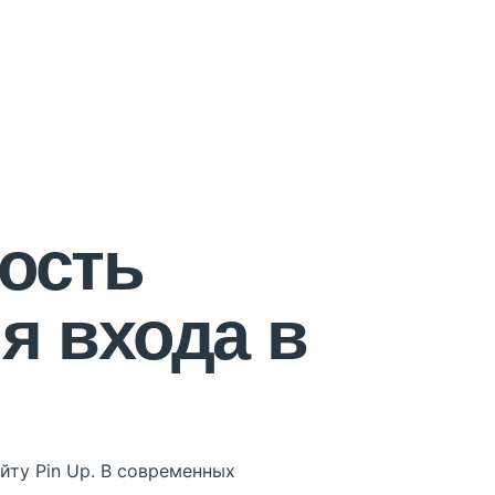
ость
я входа в
ту Pin Up. В современных