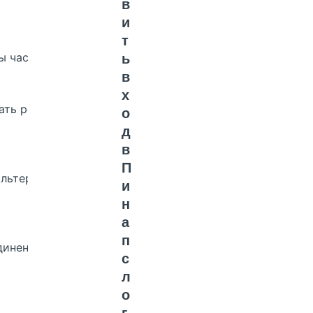
в
и
т
ы часто играете онлайн.
ь
в
х
ать репитер для усиления
о
д
в
П
альтернативных технологий,
и
н
а
п
инения, чтобы выявить потери
с
л
о