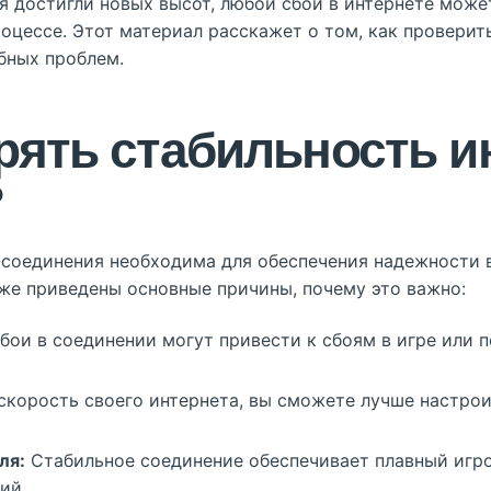
я достигли новых высот, любой сбой в интернете може
оцессе. Этот материал расскажет о том, как проверить
бных проблем.
рять стабильность и
?
соединения необходима для обеспечения надежности в
иже приведены основные причины, почему это важно:
ои в соединении могут привести к сбоям в игре или 
скорость своего интернета, вы сможете лучше настрои
ля:
Стабильное соединение обеспечивает плавный игро
ий.