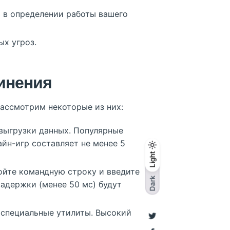
 в определении работы вашего
х угроз.
инения
Рассмотрим некоторые из них:
 выгрузки данных. Популярные
айн-игр составляет не менее 5
Light
Light
Dark
ройте командную строку и введите
Dark
задержки (менее 50 мс) будут
з специальные утилиты. Высокий