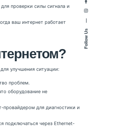
 для проверки силы сигнала и
—
когда ваш интернет работает
Follow Us
нтернетом?
 для улучшения ситуации:
тво проблем.
что оборудование не
т-провайдером для диагностики и
 подключаться через Ethernet-