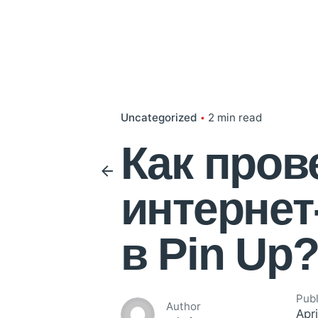
Uncategorized
2 min read
Как пров
интернет
в Pin Up
Pub
Author
Apri