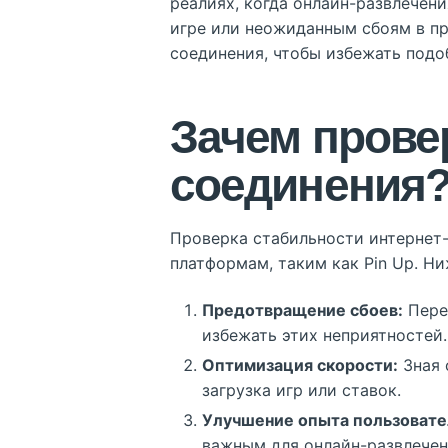
реалиях, когда онлайн-развлечени
игре или неожиданным сбоям в пр
соединения, чтобы избежать подо
Зачем прове
соединения
Проверка стабильности интернет-
платформам, таким как Pin Up. Н
Предотвращение сбоев:
Переб
избежать этих неприятностей.
Оптимизация скорости:
Зная 
загрузка игр или ставок.
Улучшение опыта пользовате
важным для онлайн-развлечен