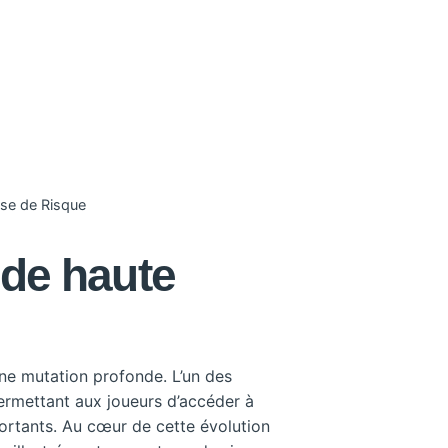
ise de Risque
 de haute
une mutation profonde. L’un des
ermettant aux joueurs d’accéder à
ortants. Au cœur de cette évolution