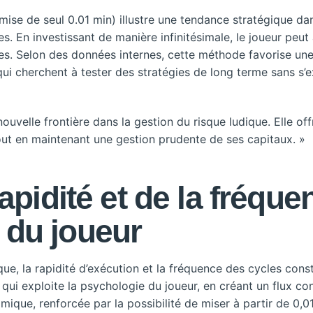
mise de seul 0.01 min) illustre une tendance stratégique dans
es. En investissant de manière infinitésimale, le joueur peu
les. Selon des données internes, cette méthode favorise une
ui cherchent à tester des stratégies de long terme sans s’e
uvelle frontière dans la gestion du risque ludique. Elle of
out en maintenant une gestion prudente de ses capitaux. »
rapidité et de la fréqu
 du joueur
ue, la rapidité d’exécution et la fréquence des cycles const
qui exploite la psychologie du joueur, en créant un flux con
amique, renforcée par la possibilité de miser à partir de 0