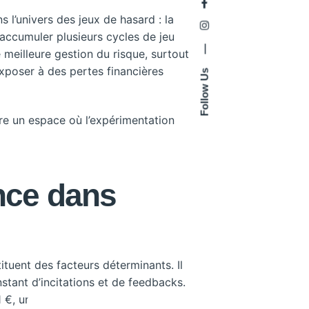
 l’univers des jeux de hasard : la
t accumuler plusieurs cycles de jeu
—
 meilleure gestion du risque, surtout
xposer à des pertes financières
Follow Us
fre un espace où l’expérimentation
ence dans
ituent des facteurs déterminants. Il
stant d’incitations et de feedbacks.
,01 €, un montant presque symbolique