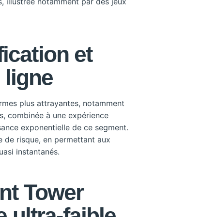
s, illustrée notamment par des jeux
ication et
 ligne
ormes plus attrayantes, notamment
ès, combinée à une expérience
issance exponentielle de ce segment.
e de risque, en permettant aux
uasi instantanés.
nt Tower
ultra-faible