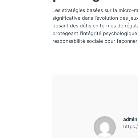
Les stratégies basées sur la micro-
significative dans l’évolution des jeu
posant des défis en termes de régula
protégeant l’intégrité psychologique
responsabilité sociale pour façonner 
admin
https: