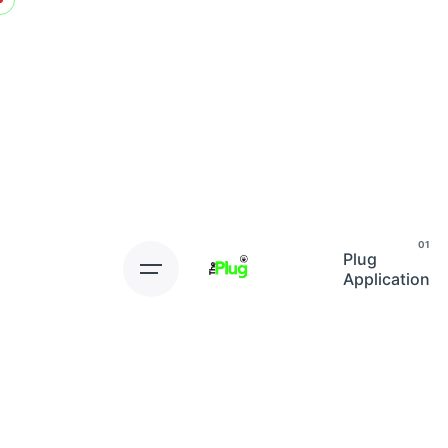
Skip
to
content
Plug
Application