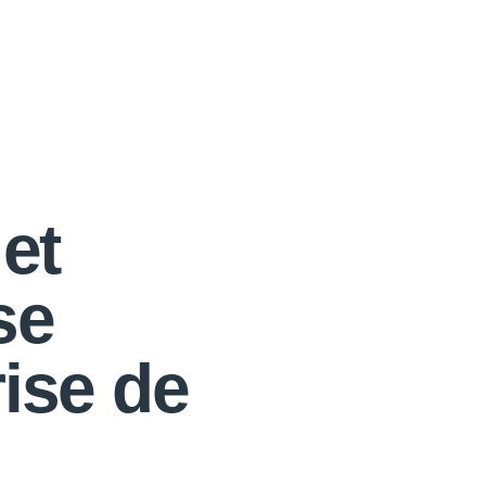
et
se
ise de