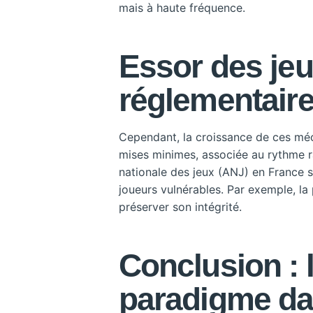
mais à haute fréquence.
Essor des jeu
réglementaire
Cependant, la croissance de ces méc
mises minimes, associée au rythme 
nationale des jeux (ANJ) en France su
joueurs vulnérables. Par exemple, la 
préserver son intégrité.
Conclusion :
paradigme da