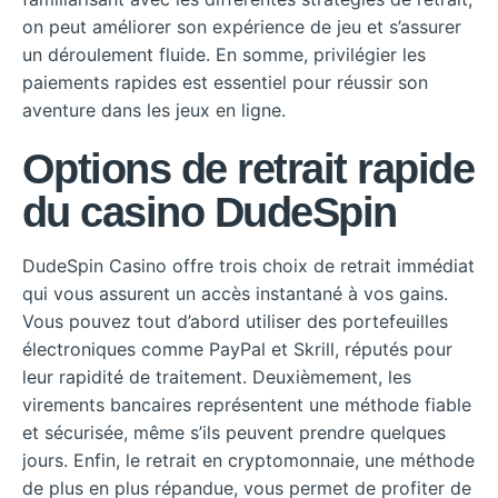
on peut améliorer son expérience de jeu et s’assurer
un déroulement fluide. En somme, privilégier les
paiements rapides est essentiel pour réussir son
aventure dans les jeux en ligne.
Options de retrait rapide
du casino DudeSpin
DudeSpin Casino offre trois choix de retrait immédiat
qui vous assurent un accès instantané à vos gains.
Vous pouvez tout d’abord utiliser des portefeuilles
électroniques comme PayPal et Skrill, réputés pour
leur rapidité de traitement. Deuxièmement, les
virements bancaires représentent une méthode fiable
et sécurisée, même s’ils peuvent prendre quelques
jours. Enfin, le retrait en cryptomonnaie, une méthode
de plus en plus répandue, vous permet de profiter de