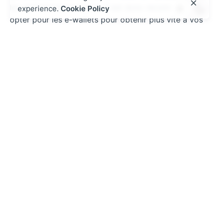
les opérations bancaires. Il est donc recommandé de
experience.
Cookie Policy
opter pour les e-wallets pour obtenir plus vite à vos
gains.
De plus, le monitoring des plafonds et des coûts de
transaction nous permet de prévoir efficacement. En
appliquant ces stratégies, nous pouvons assurer une
expérience de paiement à la fois efficace et
bénéfique sur DudeSpin. Suivre une approche
anticipative nous fournit les moyens de maîtriser
notre vivre de jeu !
Questions fréquentes
Quelles sont les méthodes
de paiement acceptés par le