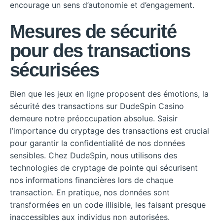
encourage un sens d’autonomie et d’engagement.
Mesures de sécurité
pour des transactions
sécurisées
Bien que les jeux en ligne proposent des émotions, la
sécurité des transactions sur DudeSpin Casino
demeure notre préoccupation absolue. Saisir
l’importance du cryptage des transactions est crucial
pour garantir la confidentialité de nos données
sensibles. Chez DudeSpin, nous utilisons des
technologies de cryptage de pointe qui sécurisent
nos informations financières lors de chaque
transaction. En pratique, nos données sont
transformées en un code illisible, les faisant presque
inaccessibles aux individus non autorisées.