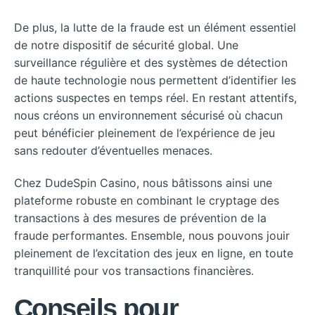
De plus, la lutte de la fraude est un élément essentiel
de notre dispositif de sécurité global. Une
surveillance régulière et des systèmes de détection
de haute technologie nous permettent d’identifier les
actions suspectes en temps réel. En restant attentifs,
nous créons un environnement sécurisé où chacun
peut bénéficier pleinement de l’expérience de jeu
sans redouter d’éventuelles menaces.
Chez DudeSpin Casino, nous bâtissons ainsi une
plateforme robuste en combinant le cryptage des
transactions à des mesures de prévention de la
fraude performantes. Ensemble, nous pouvons jouir
pleinement de l’excitation des jeux en ligne, en toute
tranquillité pour vos transactions financières.
Conseils pour