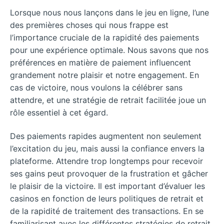
Lorsque nous nous lançons dans le jeu en ligne, l’une
des premières choses qui nous frappe est
l’importance cruciale de la rapidité des paiements
pour une expérience optimale. Nous savons que nos
préférences en matière de paiement influencent
grandement notre plaisir et notre engagement. En
cas de victoire, nous voulons la célébrer sans
attendre, et une stratégie de retrait facilitée joue un
rôle essentiel à cet égard.
Des paiements rapides augmentent non seulement
l’excitation du jeu, mais aussi la confiance envers la
plateforme. Attendre trop longtemps pour recevoir
ses gains peut provoquer de la frustration et gâcher
le plaisir de la victoire. Il est important d’évaluer les
casinos en fonction de leurs politiques de retrait et
de la rapidité de traitement des transactions. En se
familiarisant avec les différentes stratégies de retrait,