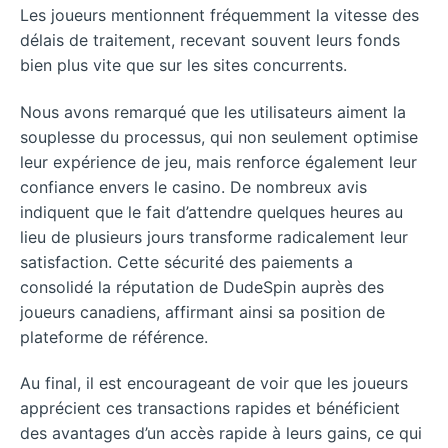
Les joueurs mentionnent fréquemment la vitesse des
délais de traitement, recevant souvent leurs fonds
bien plus vite que sur les sites concurrents.
Nous avons remarqué que les utilisateurs aiment la
souplesse du processus, qui non seulement optimise
leur expérience de jeu, mais renforce également leur
confiance envers le casino. De nombreux avis
indiquent que le fait d’attendre quelques heures au
lieu de plusieurs jours transforme radicalement leur
satisfaction. Cette sécurité des paiements a
consolidé la réputation de DudeSpin auprès des
joueurs canadiens, affirmant ainsi sa position de
plateforme de référence.
Au final, il est encourageant de voir que les joueurs
apprécient ces transactions rapides et bénéficient
des avantages d’un accès rapide à leurs gains, ce qui