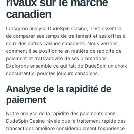
rivaux sur le marché
canadien
Lorsqu’on analyse DudeSpin Casino, il est essentiel
de comparer ses temps de traitement et ses offres à
ceux des autres casinos canadiens. Nous verrons
comment il se positionne en matière de rapidité de
paiement et d’attractivité de ses promotions.
Explorons ensemble ce qui fait de DudeSpin un choix
concurrentiel pour les joueurs canadiens.
Analyse de la rapidité de
paiement
Notre analyse de la rapidité des paiements chez
DudeSpin Casino révèle que le traitement rapide des
transactions améliore considérablement l’expérience