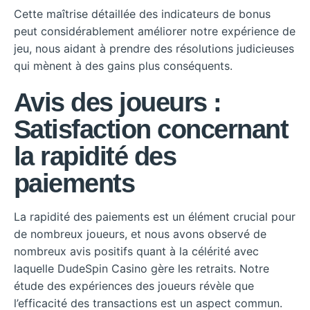
Cette maîtrise détaillée des indicateurs de bonus
peut considérablement améliorer notre expérience de
jeu, nous aidant à prendre des résolutions judicieuses
qui mènent à des gains plus conséquents.
Avis des joueurs :
Satisfaction concernant
la rapidité des
paiements
La rapidité des paiements est un élément crucial pour
de nombreux joueurs, et nous avons observé de
nombreux avis positifs quant à la célérité avec
laquelle DudeSpin Casino gère les retraits. Notre
étude des expériences des joueurs révèle que
l’efficacité des transactions est un aspect commun.