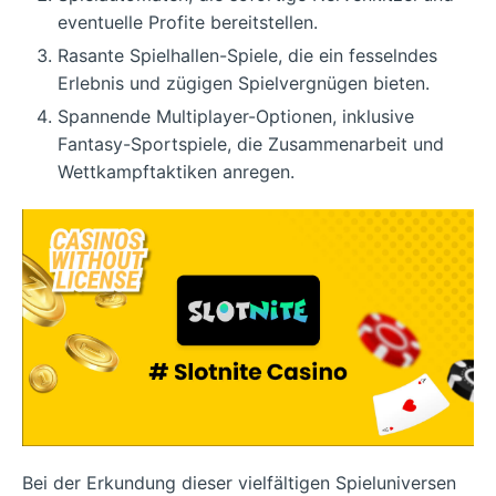
eventuelle Profite bereitstellen.
Rasante Spielhallen-Spiele, die ein fesselndes
Erlebnis und zügigen Spielvergnügen bieten.
Spannende Multiplayer-Optionen, inklusive
Fantasy-Sportspiele, die Zusammenarbeit und
Wettkampftaktiken anregen.
Bei der Erkundung dieser vielfältigen Spieluniversen