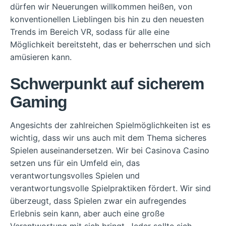
dürfen wir Neuerungen willkommen heißen, von
konventionellen Lieblingen bis hin zu den neuesten
Trends im Bereich VR, sodass für alle eine
Möglichkeit bereitsteht, das er beherrschen und sich
amüsieren kann.
Schwerpunkt auf sicherem
Gaming
Angesichts der zahlreichen Spielmöglichkeiten ist es
wichtig, dass wir uns auch mit dem Thema sicheres
Spielen auseinandersetzen. Wir bei Casinova Casino
setzen uns für ein Umfeld ein, das
verantwortungsvolles Spielen und
verantwortungsvolle Spielpraktiken fördert. Wir sind
überzeugt, dass Spielen zwar ein aufregendes
Erlebnis sein kann, aber auch eine große