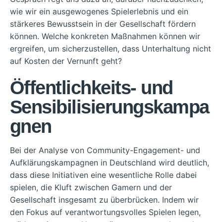
wie wir ein ausgewogenes Spielerlebnis und ein
stärkeres Bewusstsein in der Gesellschaft fördern
können. Welche konkreten Maßnahmen können wir
ergreifen, um sicherzustellen, dass Unterhaltung nicht
auf Kosten der Vernunft geht?
Öffentlichkeits- und
Sensibilisierungskampa
gnen
Bei der Analyse von Community-Engagement- und
Aufklärungskampagnen in Deutschland wird deutlich,
dass diese Initiativen eine wesentliche Rolle dabei
spielen, die Kluft zwischen Gamern und der
Gesellschaft insgesamt zu überbrücken. Indem wir
den Fokus auf verantwortungsvolles Spielen legen,