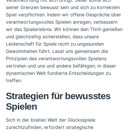
Verantwortung mit sich bringt. Jeder sollte sich
seiner Grenzen bewusst sein und sich zu korrektem
Spiel verpflichten. Indem wir offene Gespräche über
verantwortungsvolles Spielen anregen, verbessern
wir das Spielerlebnis. Wir können den Thrill genießen
und gleichzeitig sicherstellen, dass unsere
Leidenschaft für Spiele nicht zu ungesunden
Gewohnheiten führt. Lasst uns gemeinsam die
Prinzipien des verantwortungsvollen Spielens
vertreten und uns und andere befähigen, in dieser
dynamischen Welt fundierte Entscheidungen zu
treffen.
Strategien für bewusstes
Spielen
Sich in der breiten Welt der Glücksspiele
zurechtzufinden, erfordert strategische