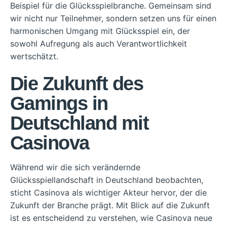
Beispiel für die Glücksspielbranche. Gemeinsam sind
wir nicht nur Teilnehmer, sondern setzen uns für einen
harmonischen Umgang mit Glücksspiel ein, der
sowohl Aufregung als auch Verantwortlichkeit
wertschätzt.
Die Zukunft des
Gamings in
Deutschland mit
Casinova
Während wir die sich verändernde
Glücksspiellandschaft in Deutschland beobachten,
sticht Casinova als wichtiger Akteur hervor, der die
Zukunft der Branche prägt. Mit Blick auf die Zukunft
ist es entscheidend zu verstehen, wie Casinova neue