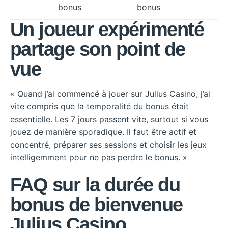
bonus
bonus
Un joueur expérimenté
partage son point de
vue
« Quand j’ai commencé à jouer sur Julius Casino, j’ai
vite compris que la temporalité du bonus était
essentielle. Les 7 jours passent vite, surtout si vous
jouez de manière sporadique. Il faut être actif et
concentré, préparer ses sessions et choisir les jeux
intelligemment pour ne pas perdre le bonus. »
FAQ sur la durée du
bonus de bienvenue
Julius Casino