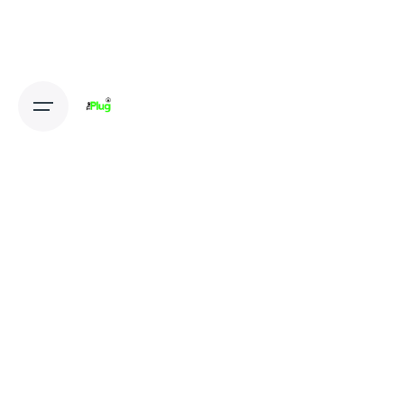
Skip
to
content