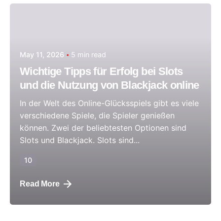
Posted by
admin
May 11, 2026
5 min read
Wichtige Tipps für Erfolg bei Slots
und die Nutzung von Blackjack online
In der Welt des Online-Glücksspiels gibt es viele
verschiedene Spiele, die Spieler genießen
können. Zwei der beliebtesten Optionen sind
Slots und Blackjack. Slots sind...
10
Read More