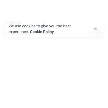
California
We use cookies to give you the best
experience.
Cookie Policy
D Plug Software Inc.
Coming Soon
Florida
D Plug Software Inc.
200 S Biscayne Blvd
Miami, FL
33131
Partnerships
Interested in working with us?
info@theplugtech.com
Career
Looking for a job opportunity?
See open positions