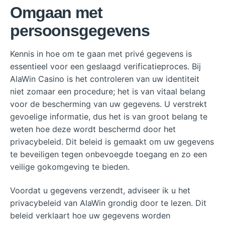
Omgaan met
persoonsgegevens
Kennis in hoe om te gaan met privé gegevens is
essentieel voor een geslaagd verificatieproces. Bij
AlaWin Casino is het controleren van uw identiteit
niet zomaar een procedure; het is van vitaal belang
voor de bescherming van uw gegevens. U verstrekt
gevoelige informatie, dus het is van groot belang te
weten hoe deze wordt beschermd door het
privacybeleid. Dit beleid is gemaakt om uw gegevens
te beveiligen tegen onbevoegde toegang en zo een
veilige gokomgeving te bieden.
Voordat u gegevens verzendt, adviseer ik u het
privacybeleid van AlaWin grondig door te lezen. Dit
beleid verklaart hoe uw gegevens worden