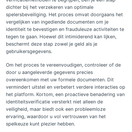
dichter bij het verzekeren van optimale
spelersbeveiliging. Het proces omvat doorgaans het
vergelijken van ingediende documenten om je
identiteit te bevestigen en frauduleuze activiteiten te
tegen te gaan. Hoewel dit intimiderend kan lijken,
beschermt deze stap zowel je geld als je
gebruikersgegevens.
Om het proces te vereenvoudigen, controleer of de
door u aangeleverde gegevens precies
overeenkomen met uw formele documenten. Dit
vermindert uitstel en verbetert verdere interacties op
het platform. Kortom, een proactieve benadering van
identiteitsverificatie versterkt niet alleen de
veiligheid, maar biedt ook een probleemloze
ervaring, waardoor u vol vertrouwen van het
spelkeuze kunt plezier hebben.