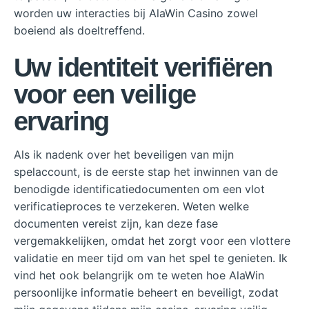
worden uw interacties bij AlaWin Casino zowel
boeiend als doeltreffend.
Uw identiteit verifiëren
voor een veilige
ervaring
Als ik nadenk over het beveiligen van mijn
spelaccount, is de eerste stap het inwinnen van de
benodigde identificatiedocumenten om een vlot
verificatieproces te verzekeren. Weten welke
documenten vereist zijn, kan deze fase
vergemakkelijken, omdat het zorgt voor een vlottere
validatie en meer tijd om van het spel te genieten. Ik
vind het ook belangrijk om te weten hoe AlaWin
persoonlijke informatie beheert en beveiligt, zodat