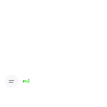
Skip
to
content