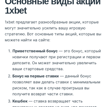
Основные виды акций
1xbet
1xbet предлагает разнообразные акции, которые
могут значительно усилить вашу игровую
стратегию. Вот основные типы акций, которые вы
можете найти на сайте:
Приветственный бонус
— это бонус, который
новички получают при регистрации и первом
депозите. Он может значительно увеличить
ваши стартовые средства.
Бонус на первые ставки
— данный бонус
позволяет вам делать ставки с минимальным
риском, так как в случае проигрыша вы
получите возврат части ставки.
Кешбек
— ставка возвращает часть