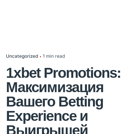
Uncategorized
1 min read
1xbet Promotions:
Максимизация
Вашего Betting
Experience и
Выигрышей