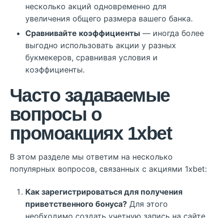
несколько акций одновременно для
увеличения общего размера вашего банка.
Сравнивайте коэффициенты
— иногда более
выгодно использовать акции у разных
букмекеров, сравнивая условия и
коэффициенты.
Часто задаваемые
вопросы о
промоакциях 1xbet
В этом разделе мы ответим на несколько
популярных вопросов, связанных с акциями 1xbet:
Как зарегистрироваться для получения
приветственного бонуса?
Для этого
необходимо создать учетную запись на сайте