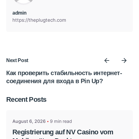
admin
https://theplugtech.com
Next Post
Как проверить стабильность интернет-
соединения для входа в Pin Up?
Posted by
Recent Posts
admin
August 6, 2026
9 min read
Registrierung auf NV Casino vom