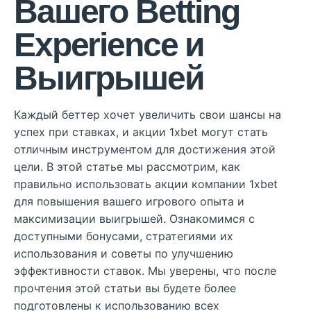
Вашего Betting
Experience и
Выигрышей
Каждый беттер хочет увеличить свои шансы на
успех при ставках, и акции 1xbet могут стать
отличным инструментом для достижения этой
цели. В этой статье мы рассмотрим, как
правильно использовать акции компании 1xbet
для повышения вашего игрового опыта и
максимизации выигрышей. Ознакомимся с
доступными бонусами, стратегиями их
использования и советы по улучшению
эффективности ставок. Мы уверены, что после
прочтения этой статьи вы будете более
подготовлены к использованию всех