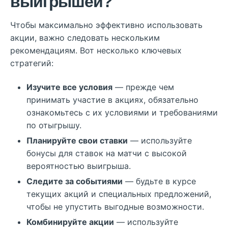
выигрышей?
Чтобы максимально эффективно использовать
акции, важно следовать нескольким
рекомендациям. Вот несколько ключевых
стратегий:
Изучите все условия
— прежде чем
принимать участие в акциях, обязательно
ознакомьтесь с их условиями и требованиями
по отыгрышу.
Планируйте свои ставки
— используйте
бонусы для ставок на матчи с высокой
вероятностью выигрыша.
Следите за событиями
— будьте в курсе
текущих акций и специальных предложений,
чтобы не упустить выгодные возможности.
Комбинируйте акции
— используйте