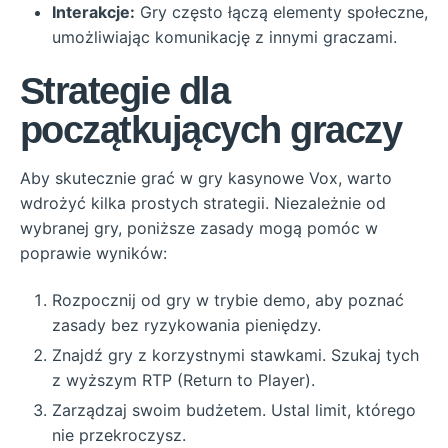
Interakcje:
Gry często łączą elementy społeczne,
umożliwiając komunikację z innymi graczami.
Strategie dla
początkujących graczy
Aby skutecznie grać w gry kasynowe Vox, warto
wdrożyć kilka prostych strategii. Niezależnie od
wybranej gry, poniższe zasady mogą pomóc w
poprawie wyników:
Rozpocznij od gry w trybie demo, aby poznać
zasady bez ryzykowania pieniędzy.
Znajdź gry z korzystnymi stawkami. Szukaj tych
z wyższym RTP (Return to Player).
Zarządzaj swoim budżetem. Ustal limit, którego
nie przekroczysz.