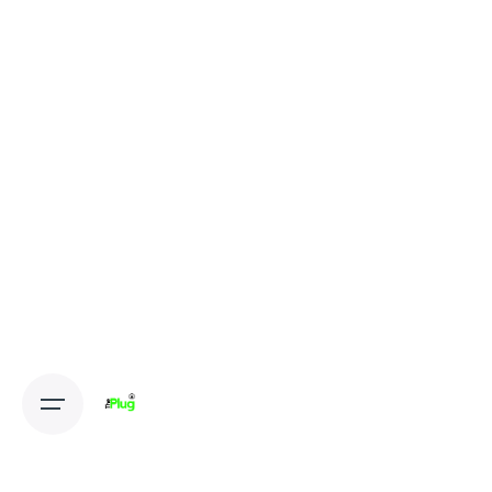
Skip
to
content