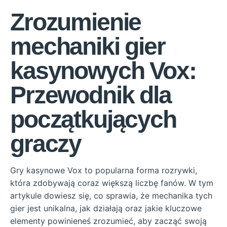
Zrozumienie
mechaniki gier
kasynowych Vox:
Przewodnik dla
początkujących
graczy
Gry kasynowe Vox to popularna forma rozrywki,
która zdobywają coraz większą liczbę fanów. W tym
artykule dowiesz się, co sprawia, że mechanika tych
gier jest unikalna, jak działają oraz jakie kluczowe
elementy powinieneś zrozumieć, aby zacząć swoją