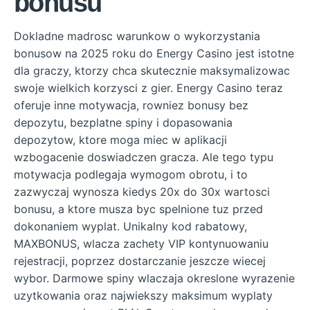
bonusu
Dokladne madrosc warunkow o wykorzystania
bonusow na 2025 roku do Energy Casino jest istotne
dla graczy, ktorzy chca skutecznie maksymalizowac
swoje wielkich korzysci z gier. Energy Casino teraz
oferuje inne motywacja, rowniez bonusy bez
depozytu, bezplatne spiny i dopasowania
depozytow, ktore moga miec w aplikacji
wzbogacenie doswiadczen gracza. Ale tego typu
motywacja podlegaja wymogom obrotu, i to
zazwyczaj wynosza kiedys 20x do 30x wartosci
bonusu, a ktore musza byc spelnione tuz przed
dokonaniem wyplat. Unikalny kod rabatowy,
MAXBONUS, wlacza zachety VIP kontynuowaniu
rejestracji, poprzez dostarczanie jeszcze wiecej
wybor. Darmowe spiny wlaczaja okreslone wyrazenie
uzytkowania oraz najwiekszy maksimum wyplaty