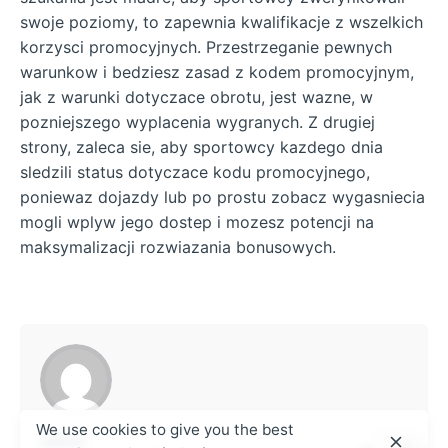
swoje poziomy, to zapewnia kwalifikacje z wszelkich
korzysci promocyjnych. Przestrzeganie pewnych
warunkow i bedziesz zasad z kodem promocyjnym,
jak z warunki dotyczace obrotu, jest wazne, w
pozniejszego wyplacenia wygranych. Z drugiej
strony, zaleca sie, aby sportowcy kazdego dnia
sledzili status dotyczace kodu promocyjnego,
poniewaz dojazdy lub po prostu zobacz wygasniecia
mogli wplyw jego dostep i mozesz potencji na
maksymalizacji rozwiazania bonusowych.
We use cookies to give you the best
admin