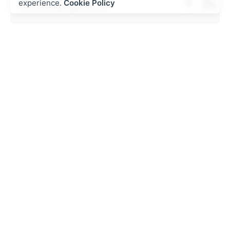
experience.
Cookie Policy
https://theplugtech.com
Next Post
This website uses cookies to improve your
experience while you navigate through dla
wszystkich website
Posted by
Recent Posts
admin
August 6, 2026
2 min read
Winbet ການພະນັນກິລາທີ່ມີຄວາມ
ຮັບຜິດຊອບ