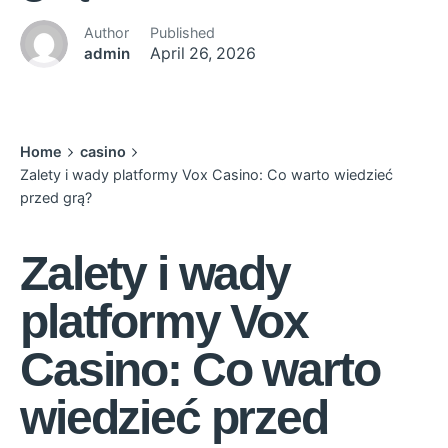
Author
Published
admin
April 26, 2026
Home
casino
Zalety i wady platformy Vox Casino: Co warto wiedzieć
przed grą?
Zalety i wady
platformy Vox
Casino: Co warto
wiedzieć przed