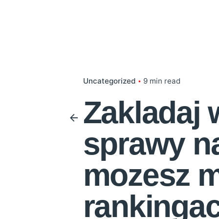
Uncategorized
9 min read
Zakladaj 
sprawy n
mozesz m
rankinga