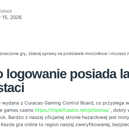
lished
 15, 2026
znaczone gry, zbieraj sprawy na podstawie mnoznikow i mozesz
 logowanie posiada l
staci
e wydana z Curacao Gaming Control Board, co przysiega 
ive games casino
https://triple7casino.net/pl/bonus/
, dobry
k. Bardzo z naszej oficjalnej stronie hazardowej jest mot
Kazda gra online to region naszej zweryfikowanej, bezpie