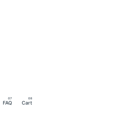
FAQ
Cart