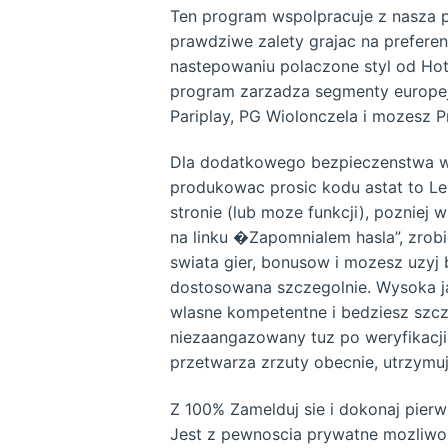
Ten program wspolpracuje z nasza pl
prawdziwe zalety grajac na prefer
nastepowaniu polaczone styl od Hot 
program zarzadza segmenty europejs
Pariplay, PG Wiolonczela i mozesz P
Dla dodatkowego bezpieczenstwa ws
produkowac prosic kodu astat to Le
stronie (lub moze funkcji), pozniej
na linku �Zapomnialem hasla”, zrob
swiata gier, bonusow i mozesz uzyj
dostosowana szczegolnie. Wysoka ja
wlasne kompetentne i bedziesz szc
niezaangazowany tuz po weryfikacji
przetwarza zrzuty obecnie, utrzymuj
Z 100% Zamelduj sie i dokonaj pier
Jest z pewnoscia prywatne mozliwos