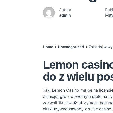
Author
Pub
May
admin
Home
Uncategorized
Zakladaj w wy
Lemon casino
do z wielu po
Tak, Lemon Casino ma pelna licencj
Zainicjuj gre z dowolnym stole na l
zakwalifikujesz � otrzymasz cashbac
ekskluzywne zawody do live casino. 