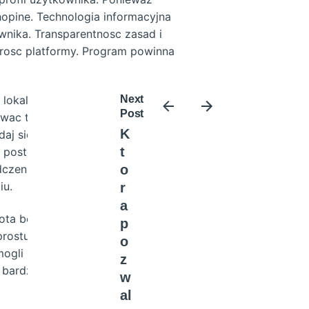
hopine. Technologia informacyjna
wnika. Transparentnosc zasad i
erosc platformy. Program powinna
m lokalnych wymogow do polskich
Next
Post
wac termin. Mimo intuicyjnosci
K
daj sie, zeby przyjecia Lemon
t
 postepie mailowo i bedziesz
czenia. Stale audyty oraz sympatie
o
iu.
r
a
a bonusu 50x, a na spelnienie
p
rostu u nas, nawet czytajcie potem!
o
gli korzystac oraz czy czy nie tak
z
 bardzo wazne atuty oraz
w
al