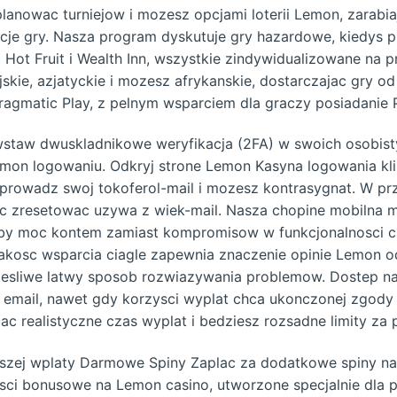
anowac turniejow i mozesz opcjami loterii Lemon, zarabia
encje gry. Nasza program dyskutuje gry hazardowe, kiedy
Hot Fruit i Wealth Inn, wszystkie zindywidualizowane na pr
kie, azjatyckie i mozesz afrykanskie, dostarczajac gry o
ragmatic Play, z pelnym wsparciem dla graczy posiadanie P
taw dwuskladnikowe weryfikacja (2FA) w swoich osobist
mon logowaniu. Odkryj strone Lemon Kasyna logowania kli
 wprowadz swoj tokoferol-mail i mozesz kontrasygnat. W pr
ic zresetowac uzywa z wiek-mail. Nasza chopine mobilna 
 by moc kontem zamiast kompromisow w funkcjonalnosci cz
kosc wsparcia ciagle zapewnia znaczenie opinie Lemon od
zesliwe latwy sposob rozwiazywania problemow. Dostep n
 email, nawet gdy korzysci wyplat chca ukonczonej zgody
ac realistyczne czas wyplat i bedziesz rozsadne limity za
wszej wplaty Darmowe Spiny Zaplac za dodatkowe spiny na
ci bonusowe na Lemon casino, utworzone specjalnie dla p