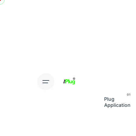
Skip
to
content
Plug
Application