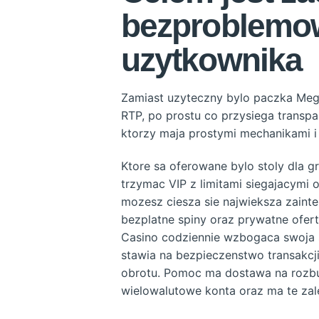
bezproblemow
uzytkownika
Zamiast uzyteczny bylo paczka Meg
RTP, po prostu co przysiega trans
ktorzy maja prostymi mechanikami i
Ktore sa oferowane bylo stoly dla
trzymac VIP z limitami siegajacymi 
mozesz ciesza sie najwieksza zainte
bezplatne spiny oraz prywatne ofer
Casino codziennie wzbogaca swoja s
stawia na bezpieczenstwo transakcj
obrotu. Pomoc ma dostawa na rozbu
wielowalutowe konta oraz ma te zale