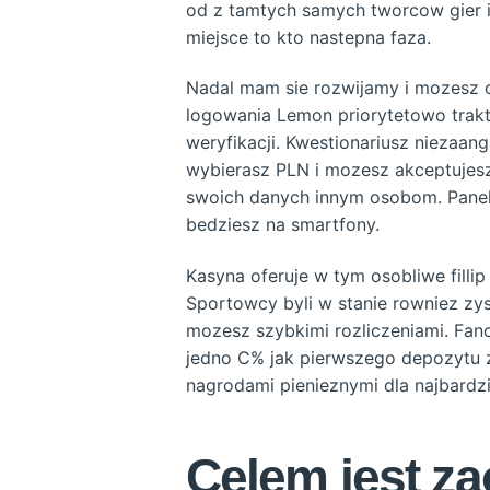
od z tamtych samych tworcow gier in
miejsce to kto nastepna faza.
Nadal mam sie rozwijamy i mozesz o
logowania Lemon priorytetowo trak
weryfikacji. Kwestionariusz niezaan
wybierasz PLN i mozesz akceptujes
swoich danych innym osobom. Panel k
bedziesz na smartfony.
Kasyna oferuje w tym osobliwe filli
Sportowcy byli w stanie rowniez zy
mozesz szybkimi rozliczeniami. Fa
jedno C% jak pierwszego depozytu z 
nagrodami pienieznymi dla najbard
Celem jest za