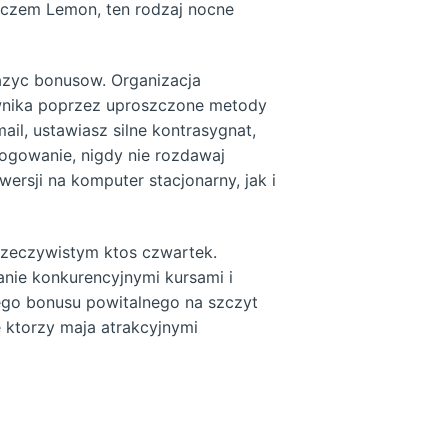
raczem Lemon, ten rodzaj nocne
azyc bonusow. Organizacja
wnika poprzez uproszczone metody
il, ustawiasz silne kontrasygnat,
ogowanie, nigdy nie rozdawaj
rsji na komputer stacjonarny, jak i
 rzeczywistym ktos czwartek.
nie konkurencyjnymi kursami i
go bonusu powitalnego na szczyt
e ktorzy maja atrakcyjnymi