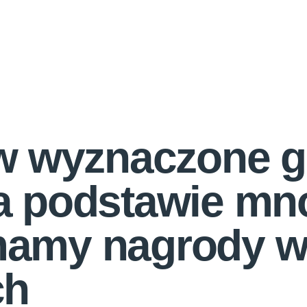
w wyznaczone gr
a podstawie mn
amy nagrody 
ch