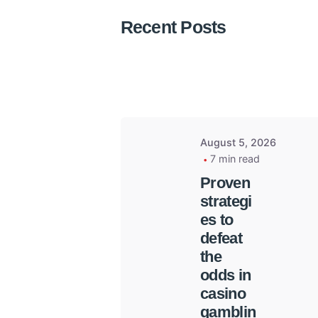
Posted
Recent Posts
by
admin
August 5, 2026
7 min read
Proven
strategi
es to
defeat
the
odds in
casino
gamblin