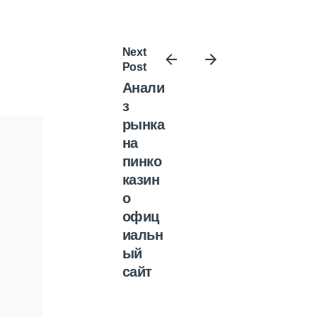
Posted
by
admin
Next
Post
Анали
з
рынка
на
July 25, 2026
5 min read
пинко
казин
Why
о
Casino
офиц
and
иальн
Friends
ый
Feels
сайт
Like
Playing
With a