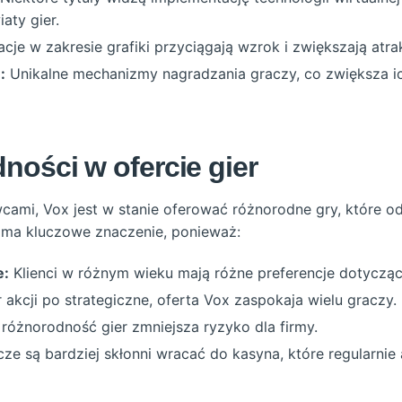
ty gier.
cje w zakresie grafiki przyciągają wzrok i zwiększają atrak
:
Unikalne mechanizmy nagradzania graczy, co zwiększa i
ności w ofercie gier
cami, Vox jest w stanie oferować różnorodne gry, które 
 ma kluczowe znaczenie, ponieważ:
e:
Klienci w różnym wieku mają różne preferencje dotyczące
 akcji po strategiczne, oferta Vox zaspokaja wielu graczy.
różnorodność gier zmniejsza ryzyko dla firmy.
ze są bardziej skłonni wracać do kasyna, które regularnie a