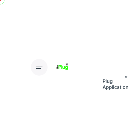
Skip
to
content
Plug
Application