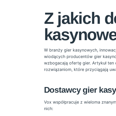
Z jakich 
kasynowe 
W branży gier kasynowych, innowacje
wiodących producentów gier kasyno
wzbogacają ofertę gier. Artykuł te
rozwiązaniom, które przyciągają uwag
Dostawcy gier kas
Vox współpracuje z wieloma znanymi
nich: