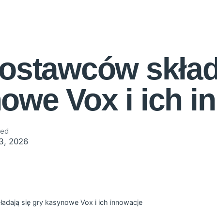
dostawców skład
owe Vox i ich i
hed
23, 2026
adają się gry kasynowe Vox i ich innowacje