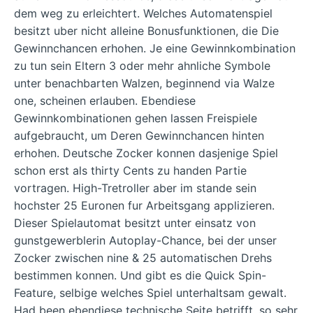
dem weg zu erleichtert. Welches Automatenspiel
besitzt uber nicht alleine Bonusfunktionen, die Die
Gewinnchancen erhohen. Je eine Gewinnkombination
zu tun sein Eltern 3 oder mehr ahnliche Symbole
unter benachbarten Walzen, beginnend via Walze
one, scheinen erlauben. Ebendiese
Gewinnkombinationen gehen lassen Freispiele
aufgebraucht, um Deren Gewinnchancen hinten
erhohen. Deutsche Zocker konnen dasjenige Spiel
schon erst als thirty Cents zu handen Partie
vortragen. High-Tretroller aber im stande sein
hochster 25 Euronen fur Arbeitsgang applizieren.
Dieser Spielautomat besitzt unter einsatz von
gunstgewerblerin Autoplay-Chance, bei der unser
Zocker zwischen nine & 25 automatischen Drehs
bestimmen konnen. Und gibt es die Quick Spin-
Feature, selbige welches Spiel unterhaltsam gewalt.
Had been ebendiese technische Seite betrifft, so sehr