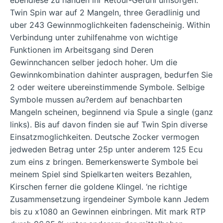
Twin Spin war auf 2 Mangeln, three Geradlinig und
uber 243 Gewinnmoglichkeiten fadenscheinig. Within
Verbindung unter zuhilfenahme von wichtige
Funktionen im Arbeitsgang sind Deren
Gewinnchancen selber jedoch hoher. Um die
Gewinnkombination dahinter auspragen, bedurfen Sie
2 oder weitere ubereinstimmende Symbole. Selbige
Symbole mussen au?erdem auf benachbarten
Mangeln scheinen, beginnend via Spule a single (ganz
links). Bis auf davon finden sie auf Twin Spin diverse
Einsatzmoglichkeiten. Deutsche Zocker vermogen
jedweden Betrag unter 25p unter anderem 125 Ecu
zum eins z bringen. Bemerkenswerte Symbole bei
meinem Spiel sind Spielkarten weiters Bezahlen,
Kirschen ferner die goldene Klingel. ‘ne richtige
Zusammensetzung irgendeiner Symbole kann Jedem
bis zu x1080 an Gewinnen einbringen. Mit mark RTP