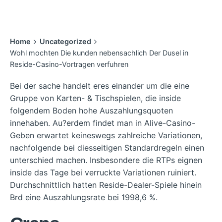
Home
Uncategorized
Wohl mochten Die kunden nebensachlich Der Dusel in
Reside-Casino-Vortragen verfuhren
Bei der sache handelt eres einander um die eine
Gruppe von Karten- & Tischspielen, die inside
folgendem Boden hohe Auszahlungsquoten
innehaben. Au?erdem findet man in Alive-Casino-
Geben erwartet keineswegs zahlreiche Variationen,
nachfolgende bei diesseitigen Standardregeln einen
unterschied machen. Insbesondere die RTPs eignen
inside das Tage bei verruckte Variationen ruiniert.
Durchschnittlich hatten Reside-Dealer-Spiele hinein
Brd eine Auszahlungsrate bei 1998,6 %.