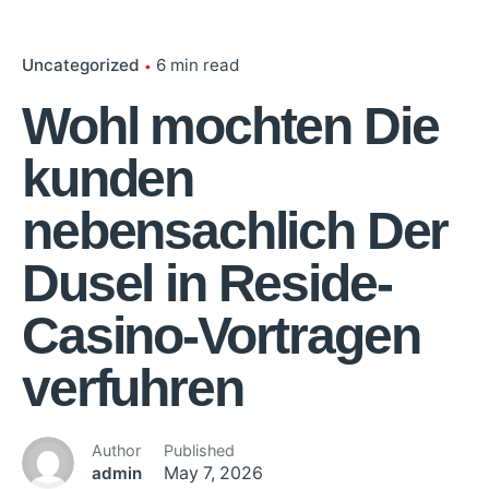
Uncategorized
6 min read
Wohl mochten Die
kunden
nebensachlich Der
Dusel in Reside-
Casino-Vortragen
verfuhren
Author
Published
admin
May 7, 2026