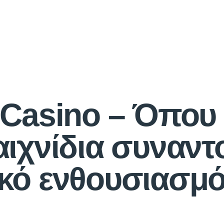
Casino – Όπου 
ιχνίδια συναντ
κό ενθουσιασμό