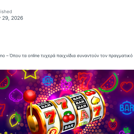
lished
 29, 2026
no – Όπου τα online τυχερά παιχνίδια συναντούν τον πραγματικ