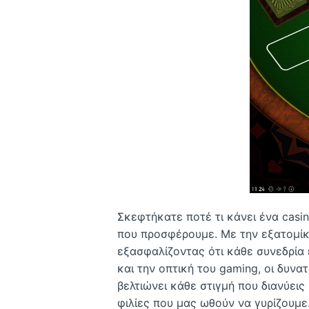
Σκεφτήκατε ποτέ τι κάνει ένα casin
που προσφέρουμε. Με την εξατομίκε
εξασφαλίζοντας ότι κάθε συνεδρία ε
και την οπτική του gaming, οι δυνα
βελτιώνει κάθε στιγμή που διανύεις
φιλίες που μας ωθούν να γυρίζουμε