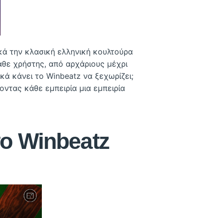
ικά την κλασική ελληνική κουλτούρα
άθε χρήστης, από αρχάριους μέχρι
κά κάνει το Winbeatz να ξεχωρίζει;
οντας κάθε εμπειρία μια εμπειρία
το Winbeatz