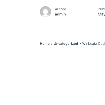
Author
Pub
May
admin
Home
Uncategorized
Winbeatz Casi