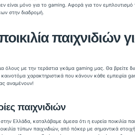
ν είναι μόνο για το gaming. Αφορά για τον εμπλουτισμό τ
εων στην διαδρομή.
ποικιλία παιχνιδιών γ
για όλους με την τεράστια γκάμα gaming μας. Θα βρείτε δ
με καινοτόμα χαρακτηριστικά που κάνουν κάθε εμπειρία g
μας αναμένουν!
ίες παιχνιδιών
στην Ελλάδα, καταλάβαμε άμεσα ότι η ευρεία ποικιλία πα
 ποικιλία τύπων παιχνιδιών, από πόκερ με σημαντικά στοι