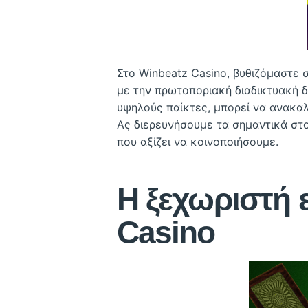
Στο Winbeatz Casino, βυθιζόμαστε σ
με την πρωτοποριακή διαδικτυακή 
υψηλούς παίκτες, μπορεί να ανακαλύ
Ας διερευνήσουμε τα σημαντικά στο
που αξίζει να κοινοποιήσουμε.
Η ξεχωριστή 
Casino