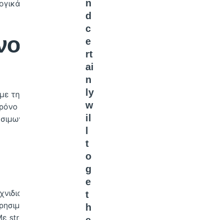
n
ογικά.
d
c
νοντας κοντά
e
rt
ai
n
ly
 με την εντυπωσιακή εμπειρία
w
όνο με ντίλερ και άλλους παίκτες,
il
σιμων παιχνιδιών σημαίνει ότι
l
t
o
g
e
χνιδιού που φέρνει πραγματικά τον
t
χρησιμοποιούν προηγμένη
h
Με streaming HD και ειδικευμένους