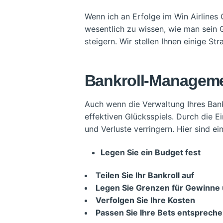
Wenn ich an Erfolge im Win Airlines
wesentlich zu wissen, wie man sein 
steigern. Wir stellen Ihnen einige Str
Bankroll-Managem
Auch wenn die Verwaltung Ihres Bank
effektiven Glücksspiels. Durch die 
und Verluste verringern. Hier sind ein
Legen Sie ein Budget fest
Teilen Sie Ihr Bankroll auf
Legen Sie Grenzen für Gewinne 
Verfolgen Sie Ihre Kosten
Passen Sie Ihre Bets entsprech