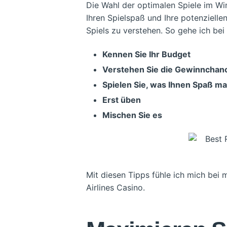
Die Wahl der optimalen Spiele im W
Ihren Spielspaß und Ihre potenzielle
Spiels zu verstehen. So gehe ich bei
Kennen Sie Ihr Budget
Verstehen Sie die Gewinnchan
Spielen Sie, was Ihnen Spaß ma
Erst üben
Mischen Sie es
Mit diesen Tipps fühle ich mich bei
Airlines Casino.