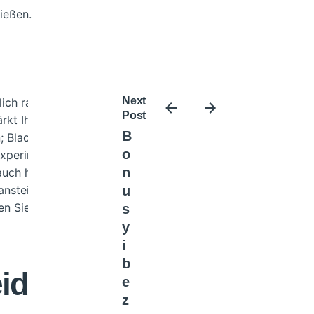
nießen.
Next
ich rate, mit Spielen zu beginnen,
Post
ärkt Ihr Selbstbewusstsein und
B
n; Blackjack und Videopoker bieten
o
 Experimenten; neue Games
n
uch hilfreich, online verfügbare
 ansteigende Jackpots im Auge; sie
u
en Sie mit Überlegung und lassen Sie
s
y
i
b
eiden
e
z