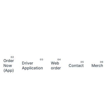
Order
Driver
Web
Now
Contact
Merch
Application
order
(App)