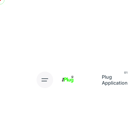
Skip
to
content
Plug
Application