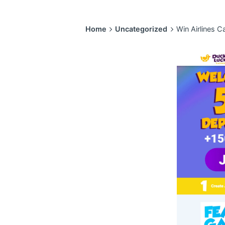
Home
Uncategorized
Win Airlines C