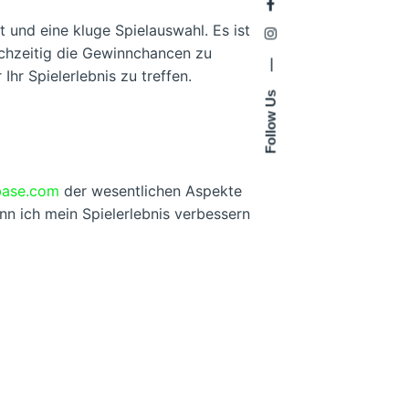
 und eine kluge Spielauswahl. Es ist
ichzeitig die Gewinnchancen zu
—
Ihr Spielerlebnis zu treffen.
Follow Us
base.com
der wesentlichen Aspekte
n ich mein Spielerlebnis verbessern