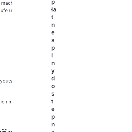
p
d machen, insbesondere wenn Sie
ła
äufe und den Hausvorteil jedes
t
n
e
s
p
i
n
y
d
o
s
t
lich mein Spielerfahrung im Win
ę
p
n