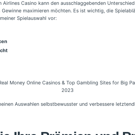
in Airlines Casino kann den ausschlaggebenden Unterschie
n Gewinne maximieren möchten. Es ist wichtig, die Spielabl
 meiner Spielauswahl vor:
cen
cht
 meinen Auswahlen selbstbewusster und verbessere letztend