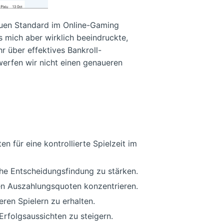
neuen Standard im Online-Gaming
s mich aber wirklich beeindruckte,
r über effektives Bankroll-
erfen wir nicht einen genaueren
 für eine kontrollierte Spielzeit im
che Entscheidungsfindung zu stärken.
ßen Auszahlungsquoten konzentrieren.
ren Spielern zu erhalten.
Erfolgsaussichten zu steigern.